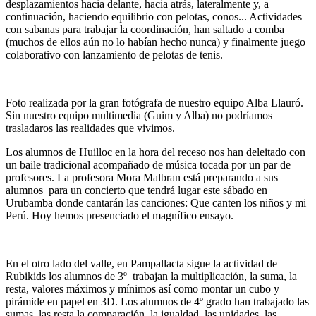
desplazamientos hacia delante, hacia atrás, lateralmente y, a
continuación, haciendo equilibrio con pelotas, conos... Actividades
con sabanas para trabajar la coordinación, han saltado a comba
(muchos de ellos aún no lo habían hecho nunca) y finalmente juego
colaborativo con lanzamiento de pelotas de tenis.
Foto realizada por la gran fotógrafa de nuestro equipo Alba Llauró.
Sin nuestro equipo multimedia (Guim y Alba) no podríamos
trasladaros las realidades que vivimos.
Los alumnos de Huilloc en la hora del receso nos han deleitado con
un baile tradicional acompañado de música tocada por un par de
profesores. La profesora Mora Malbran está preparando a sus
alumnos para un concierto que tendrá lugar este sábado en
Urubamba donde cantarán las canciones: Que canten los niños y mi
Perú. Hoy hemos presenciado el magnífico ensayo.
En el otro lado del valle, en Pampallacta sigue la actividad de
Rubikids los alumnos de 3º trabajan la multiplicación, la suma, la
resta, valores máximos y mínimos así como montar un cubo y
pirámide en papel en 3D. Los alumnos de 4º grado han trabajado las
sumas, las resta la comparación, la igualdad, las unidades, las