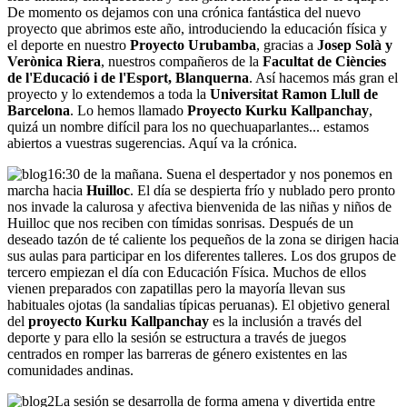
De momento os dejamos con una crónica fantástica del nuevo
proyecto que abrimos este año, introduciendo la educación física y
el deporte en nuestro
Proyecto Urubamba
, gracias a
Josep Solà y
Verònica Riera
, nuestros compañeros de la
Facultat de Ciències
de l'Educació i de l'Esport, Blanquerna
. Así hacemos más gran el
proyecto y lo extendemos a toda la
Universitat Ramon Llull de
Barcelona
. Lo hemos llamado
Proyecto Kurku Kallpanchay
,
quizá un nombre difícil para los no quechuaparlantes... estamos
abiertos a vuestras sugerencias. Aquí va la crónica.
6:30 de la mañana. Suena el despertador y nos ponemos en
marcha hacia
Huilloc
. El día se despierta frío y nublado pero pronto
nos invade la calurosa y afectiva bienvenida de las niñas y niños de
Huilloc que nos reciben con tímidas sonrisas. Después de un
deseado tazón de té caliente los pequeños de la zona se dirigen hacia
sus aulas para participar en los diferentes talleres. Los dos grupos de
tercero empiezan el día con Educación Física. Muchos de ellos
vienen preparados con zapatillas pero la mayoría llevan sus
habituales ojotas (la sandalias típicas peruanas). El objetivo general
del
proyecto Kurku Kallpanchay
es la inclusión a través del
deporte y para ello la sesión se estructura a través de juegos
centrados en romper las barreras de género existentes en las
comunidades andinas.
La sesión se desarrolla de forma amena y divertida entre