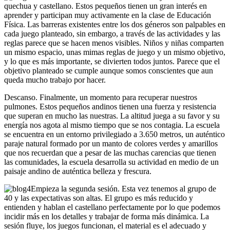
quechua y castellano. Estos pequeños tienen un gran interés en
aprender y participan muy activamente en la clase de Educación
Física. Las barreras existentes entre los dos géneros son palpables en
cada juego planteado, sin embargo, a través de las actividades y las
reglas parece que se hacen menos visibles. Niños y niñas comparten
un mismo espacio, unas mimas reglas de juego y un mismo objetivo,
y lo que es más importante, se divierten todos juntos. Parece que el
objetivo planteado se cumple aunque somos conscientes que aun
queda mucho trabajo por hacer.
Descanso. Finalmente, un momento para recuperar nuestros
pulmones. Estos pequeños andinos tienen una fuerza y resistencia
que superan en mucho las nuestras. La altitud juega a su favor y su
energía nos agota al mismo tiempo que se nos contagia. La escuela
se encuentra en un entorno privilegiado a 3.650 metros, un auténtico
paraje natural formado por un manto de colores verdes y amarillos
que nos recuerdan que a pesar de las muchas carencias que tienen
las comunidades, la escuela desarrolla su actividad en medio de un
paisaje andino de auténtica belleza y frescura.
Empieza la segunda sesión. Esta vez tenemos al grupo de
40 y las expectativas son altas. El grupo es más reducido y
entienden y hablan el castellano perfectamente por lo que podemos
incidir más en los detalles y trabajar de forma más dinámica. La
sesión fluye, los juegos funcionan, el material es el adecuado y