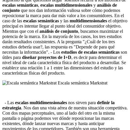
escalas semánticas
,
escalas multidimensionales
y
análisis de
conjunto
que nos dan información valiosa sobre cómo podemos
reposicionar la marca para dar más valor a los consumidores. En el
caso de las
escalas semánticas
y las
multidimensionales
el objetivo
principal es intentar llegar al punto ideal del consumidor objetivo.
Mientras que con el
análisis de conjunto
, buscamos maximizar el
potencia de la marca. En la mayoría de los casos, los tres estudios
darán resultados consistentes. A la pregunta "¿Cuál de los tres
estudios debería usar?, las respuesta es "Depende de para qué
necesitas la información". - Los
estudios de escalas semánticas
son
útiles para
diseñar proyectos de I+D
, es decir para determinar el
nivel ideal de cada característica física del producto a desarrollar. Se
establece una relación 1 a 1 entre las dimensiones del estudio y las
características físicas del producto.
Escala semántica Markstrat
- Las
escalas multidimensionales
nos sirven para
definir la
estrategia
. Nos dan una vista aérea de nuestra situación competitiva.
Con dos mapas perceptuales, uno al lado del otro en la misma
pantalla o página podemos ver dónde reposicionar las marcas
existentes, dónde lanzar nuevas marcas y hasta anticipar
movimientos de los competidores. También son una herramienta