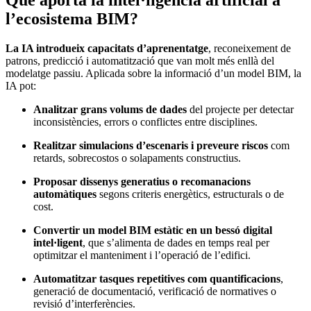
Què aporta la intel·ligència artificial a
l’ecosistema BIM?
La IA introdueix capacitats d’aprenentatge
, reconeixement de
patrons, predicció i automatització que van molt més enllà del
modelatge passiu. Aplicada sobre la informació d’un model BIM, la
IA pot:
Analitzar grans volums de dades
del projecte per detectar
inconsistències, errors o conflictes entre disciplines.
Realitzar simulacions d’escenaris i preveure riscos
com
retards, sobrecostos o solapaments constructius.
Proposar dissenys generatius o recomanacions
automàtiques
segons criteris energètics, estructurals o de
cost.
Convertir un model BIM estàtic en un bessó digital
intel·ligent
, que s’alimenta de dades en temps real per
optimitzar el manteniment i l’operació de l’edifici.
Automatitzar tasques repetitives com quantificacions
,
generació de documentació, verificació de normatives o
revisió d’interferències.