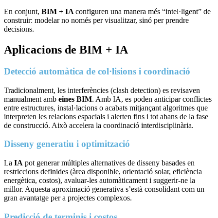
En conjunt,
BIM + IA
configuren una manera més “intel·ligent” de
construir: modelar no només per visualitzar, sinó per prendre
decisions.
Aplicacions de BIM + IA
Detecció automàtica de col·lisions i coordinació
Tradicionalment, les interferències (clash detection) es revisaven
manualment amb
eines BIM
. Amb IA, es poden anticipar conflictes
entre estructures, instal·lacions o acabats mitjançant algoritmes que
interpreten les relacions espacials i alerten fins i tot abans de la fase
de construcció. Això accelera la coordinació interdisciplinària.
Disseny generatiu i optimització
La
IA
pot generar múltiples alternatives de disseny basades en
restriccions definides (àrea disponible, orientació solar, eficiència
energètica, costos), avaluar-les automàticament i suggerir-ne la
millor. Aquesta aproximació generativa s’està consolidant com un
gran avantatge per a projectes complexos.
Predicció de terminis i costos