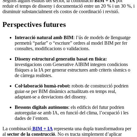
Segons alguns estudis del sector, la combinació
BIM + IA
pot
reduir el temps de disseny i documentació entre un 20 % i un 30 %, i
disminuir substancialment els costos de coordinació i revisió.
Perspectives futures
Interacció natural amb BIM
: l’ús de models de llenguatge
permetrà “parlar” o “escriure” ordres al model BIM per fer
consultes, modificacions o validacions.
Disseny estructural generatiu basat en física:
investigacions com Generative AIBIM integren condicions
físiques a la IA per generar estructures amb criteris sísmics o
de càrrega realistes.
Col·laboració humà-robot:
robots de construcció podrien
guiar-se per BIM dinàmics actualitzats en temps real,
adaptant-se a desviacions del disseny.
Bessons digitals autònoms
: els edificis del futur podrien
autoregular-se amb IA, en funció del clima, l’ocupació i les
dades de l’entorn.
La combinació
BIM + IA
representa una dupla transformadora per
al
sector de la construcció
. No es tracta simplement d’aplicar