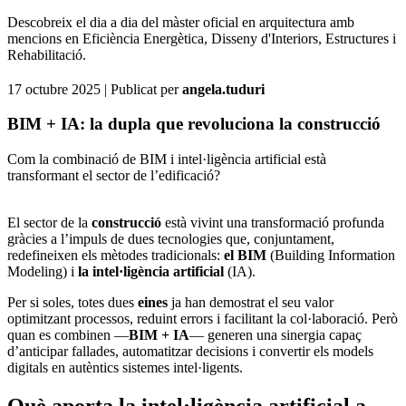
Descobreix el dia a dia del màster oficial en arquitectura amb
mencions en Eficiència Energètica, Disseny d'Interiors, Estructures i
Rehabilitació.
17 octubre 2025
| Publicat per
angela.tuduri
BIM + IA: la dupla que revoluciona la construcció
Com la combinació de BIM i intel·ligència artificial està
transformant el sector de l’edificació?
El sector de la
construcció
està vivint una transformació profunda
gràcies a l’impuls de dues tecnologies que, conjuntament,
redefineixen els mètodes tradicionals:
el BIM
(Building Information
Modeling) i
la intel·ligència artificial
(IA).
Per si soles, totes dues
eines
ja han demostrat el seu valor
optimitzant processos, reduint errors i facilitant la col·laboració. Però
quan es combinen —
BIM + IA
— generen una sinergia capaç
d’anticipar fallades, automatitzar decisions i convertir els models
digitals en autèntics sistemes intel·ligents.