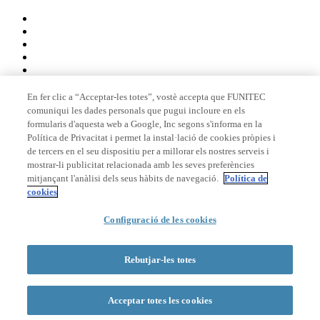
En fer clic a “Acceptar-les totes”, vostè accepta que FUNITEC
comuniqui les dades personals que pugui incloure en els
Membre de
formularis d'aquesta web a Google, Inc segons s'informa en la
Política de Privacitat i permet la instal·lació de cookies pròpies i
de tercers en el seu dispositiu per a millorar els nostres serveis i
mostrar-li publicitat relacionada amb les seves preferències
Acreditacions
mitjançant l'anàlisi dels seus hàbits de navegació.
Política de
cookies
Configuració de les cookies
© 2026 La Salle Campus Barcelona - URL |
Avís legal
|
Política de
privacitat
|
Política de cookies
Rebutjar-les totes
Formulari de cerca
Acceptar totes les cookies