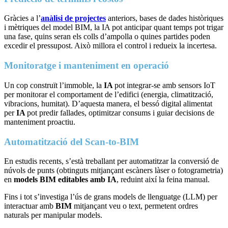
Gràcies a l’
anàlisi de projectes
anteriors, bases de dades històriques
i mètriques del model BIM, la IA pot anticipar quant temps pot trigar
una fase, quins seran els colls d’ampolla o quines partides poden
excedir el pressupost. Això millora el control i redueix la incertesa.
Monitoratge i manteniment en operació
Un cop construït l’immoble, la
IA
pot integrar-se amb sensors IoT
per monitorar el comportament de l’edifici (energia, climatització,
vibracions, humitat). D’aquesta manera, el bessó digital alimentat
per
IA
pot predir fallades, optimitzar consums i guiar decisions de
manteniment proactiu.
Automatització del Scan-to-BIM
En estudis recents, s’està treballant per automatitzar la conversió de
núvols de punts (obtinguts mitjançant escàners làser o fotogrametria)
en
models BIM editables amb IA
, reduint així la feina manual.
Fins i tot s’investiga l’ús de grans models de llenguatge (LLM) per
interactuar amb
BIM
mitjançant veu o text, permetent ordres
naturals per manipular models.