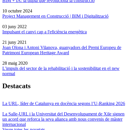
BIM + IA: la dupla que revoluciona la construcció
10 octubre 2024
Project Management en Construcció | BIM i Digitalització
03 juny 2022
Impulsant el canvi cap a l'eficiència energètica
21 juny 2021
Joan Olona i Antoni Vilanova, guanyadors del Premi Europeu de
Patrimoni European Heritage Award
28 maig 2020
L'impuls del sector de la rehabilitació i la sostenibilitat en el new
normal
Destacats
La URL, líder de Catalunya en docència segons l’U-Ranking 2026
La Salle-URL i la Universitat del Desenvolupament de Xile signen
un acord que reforça la seva aliança amb nous convenis de màster
internacional
Veure totes les novetats