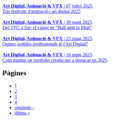
Art Digital, Animació & VFX
|
07 juliol 2025
Top festivals d'animació i art digital 2025
Art Digital, Animació & VFX
|
30 maig 2025
Del TFG a l'or: el viatge de “Ball amb la Mort”
Art Digital, Animació & VFX
|
23 maig 2025
Quines sortides professionals té l'Art Digital?
Art Digital, Animació & VFX
|
16 maig 2025
Com muntar un portfolio creatiu per a destacar en 2025
Pàgines
1
2
3
4
siguiente ›
última »