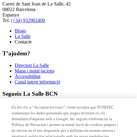
Carrer de Sant Joan de La Salle, 42
08022 Barcelona
Espanya
Tel.
(+34) 932902400
Blogs
La Salle
Contacte
T’ajudem?
Directori La Salle
Mapa i instal·lacions
Accessibilitat
Canal intern informació
Segueix La Salle BCN
En fer clic a “Acceptar-les totes”, vostè accepta que FUNITEC
comuniqui les dades personals que pugui incloure en els
formularis d'aquesta web a Google, Inc segons s'informa en la
Política de Privacitat i permet la instal·lació de cookies pròpies i
de tercers en el seu dispositiu per a millorar els nostres serveis i
mostrar-li publicitat relacionada amb les seves preferències