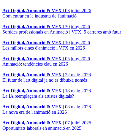
Art Digital, Animació & VFX
|
03 juliol 2026
Com entrar en la indústria de l'animació
Art Digital, Animació & VFX
|
30 juny 2026
Sortides professionals en Animació i VFX: 5 carreres amb futur
Art Digital, Animació & VFX
|
10 juny 2026
Les millors eines d'animació i VFX en 2026
Art Digital, Animació & VFX
|
05 juny 2026
Animació: tendències clau en 2026
Art Digital, Animació & VFX
|
22 maig 2026
El futur de l'art digital ja no es dibuixa només
Art Digital, Animació & VFX
|
18 maig 2026
La IA reemplaçarà als artistes digitals?
Art Digital, Animació & VFX
|
08 maig 2026
La nova era de l'animació en 2026
Art Digital, Animació & VFX
|
07 juliol 2025
Oportunitats laborals en animació en 2025