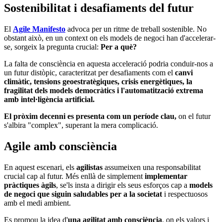
Sostenibilitat i desafiaments del futur
El
Agile Manifesto
advoca per un ritme de treball sostenible. No
obstant això, en un context on els models de negoci han d'accelerar-
se, sorgeix la pregunta crucial:
Per a què?
La falta de consciència en aquesta acceleració podria conduir-nos a
un futur distòpic, caracteritzat per desafiaments com el
canvi
climàtic, tensions geoestratègiques, crisis energètiques, la
fragilitat dels models democràtics i l'automatització extrema
amb intel·ligència artificial.
El pròxim decenni es presenta com un període clau,
on el futur
s'albira "complex", superant la mera complicació.
Agile amb consciència
En aquest escenari, els
agilistas
assumeixen una responsabilitat
crucial cap al futur. Més enllà de simplement
implementar
pràctiques àgils
, se'ls insta a dirigir els seus esforços cap a
models
de negoci que siguin saludables per a la societat
i respectuosos
amb el medi ambient.
Es promou la idea d'
una agilitat amb consciència
, on els valors i