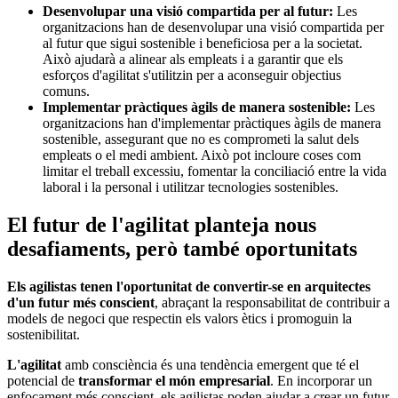
Desenvolupar una visió compartida per al futur:
Les
organitzacions han de desenvolupar una visió compartida per
al futur que sigui sostenible i beneficiosa per a la societat.
Això ajudarà a alinear als empleats i a garantir que els
esforços d'agilitat s'utilitzin per a aconseguir objectius
comuns.
Implementar pràctiques àgils de manera sostenible:
Les
organitzacions han d'implementar pràctiques àgils de manera
sostenible, assegurant que no es comprometi la salut dels
empleats o el medi ambient. Això pot incloure coses com
limitar el treball excessiu, fomentar la conciliació entre la vida
laboral i la personal i utilitzar tecnologies sostenibles.
El futur de l'agilitat planteja nous
desafiaments, però també oportunitats
Els agilistas tenen l'oportunitat de convertir-se en arquitectes
d'un futur més conscient
, abraçant la responsabilitat de contribuir a
models de negoci que respectin els valors ètics i promoguin la
sostenibilitat.
L'agilitat
amb consciència és una tendència emergent que té el
potencial de
transformar el món empresarial
. En incorporar un
enfocament més conscient, els agilistas poden ajudar a crear un futur