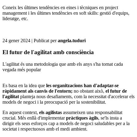
Coneix les últimes tendències en eines i tècniques en project
management i les últimes tendències en soft skills: gestió d'equips,
lideratge, etc.
24 gener 2024
| Publicat per
angela.tuduri
El futur de l'agilitat amb consciència
L'agilitat és una metodologia que amb els anys s'ha tornat cada
vegada més popular
Es basa en la idea que
les organitzacions han d'adaptar-se
ràpidament als canvis de l'entorn;
no obstant això,
el futur de
l'agilitat
planteja nous desafiaments, com la necessitat d'accelerar els
models de negoci i la preocupació per la sostenibilitat.
En aquest context,
els agilistas
assumeixen una responsabilitat
crucial. Més enllà d'implementar
pràctiques àgils
, se'ls insta a
dirigir els seus esforços cap a models de negoci saludables per a la
societat i respectuosos amb el medi ambient.