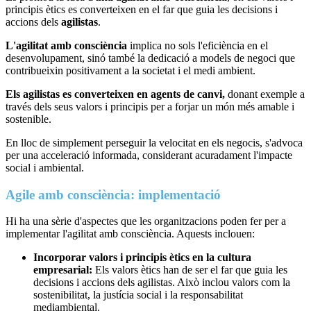
principis ètics es converteixen en el far que guia les decisions i
accions dels
agilistas
.
L'agilitat amb consciència
implica no sols l'eficiència en el
desenvolupament, sinó també la dedicació a models de negoci que
contribueixin positivament a la societat i el medi ambient.
Els agilistas es converteixen en agents de canvi,
donant exemple a
través dels seus valors i principis per a forjar un món més amable i
sostenible.
En lloc de simplement perseguir la velocitat en els negocis, s'advoca
per una acceleració informada, considerant acuradament l'impacte
social i ambiental.
Agile amb consciència: implementació
Hi ha una sèrie d'aspectes que les organitzacions poden fer per a
implementar l'agilitat amb consciència. Aquests inclouen:
Incorporar valors i principis ètics en la cultura
empresarial:
Els valors ètics han de ser el far que guia les
decisions i accions dels agilistas. Això inclou valors com la
sostenibilitat, la justícia social i la responsabilitat
mediambiental.