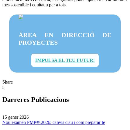
més sostenible i equitatiu per a tots.
ÁREA EN DIRECCIÓ DE
PROYECTES
IMPULSA EL TEU FUTUR!
Share
i
Darreres Publicacions
15 gener 2026
Nou examen PMP® 2026: canvis clau i com preparar-te