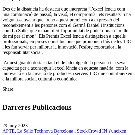
Des de la distància ha destacat que interpreta “l’excel·lència com
una combinació de passió, la visió, el compromís i els resultats” i ha
volgut assenyalar que “rebo aquest premi com a expressió del
reconeixement a les persones com el Germà Daniel i institucions
com La Salle, que m'han ofert l'oportunitat de poder donar el millor
de mi per al món". Els Premis Excel·lència distingeixen a aquells
professionals, empreses o institucions que promouen l’ús de les TIC
i les fan servir per millorar la innovació, l'esforç exportador i la
responsabilitat social.
Aquest guardó destaca tant el de lideratge de la persona i la seva
capacitat per a aconseguir l'excel·lència en aquesta matèria, com la
innovació en la creació de productes i serveis TIC que contribueixen
a la millora social, cultural o econòmica.
Share
i
Darreres Publicacions
29 juny 2023
APTE, La Salle Technova Barcelona i StockCrowd IN s'uneixen