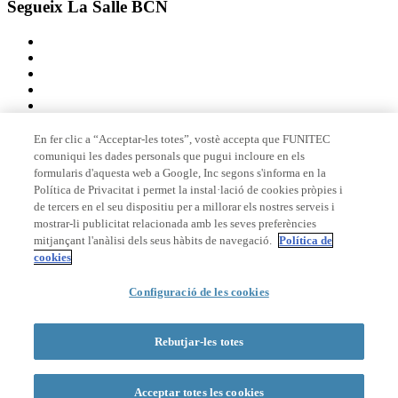
Segueix La Salle BCN
En fer clic a “Acceptar-les totes”, vostè accepta que FUNITEC
comuniqui les dades personals que pugui incloure en els
Membre de
formularis d'aquesta web a Google, Inc segons s'informa en la
Política de Privacitat i permet la instal·lació de cookies pròpies i
de tercers en el seu dispositiu per a millorar els nostres serveis i
mostrar-li publicitat relacionada amb les seves preferències
Acreditacions
mitjançant l'anàlisi dels seus hàbits de navegació.
Política de
cookies
Configuració de les cookies
© 2026 La Salle Campus Barcelona - URL |
Avís legal
|
Política de
privacitat
|
Política de cookies
Rebutjar-les totes
Formulari de cerca
Acceptar totes les cookies