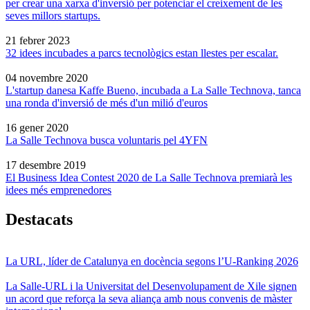
per crear una xarxa d'inversió per potenciar el creixement de les
seves millors startups.
21 febrer 2023
32 idees incubades a parcs tecnològics estan llestes per escalar.
04 novembre 2020
L'startup danesa Kaffe Bueno, incubada a La Salle Technova, tanca
una ronda d'inversió de més d'un milió d'euros
16 gener 2020
La Salle Technova busca voluntaris pel 4YFN
17 desembre 2019
El Business Idea Contest 2020 de La Salle Technova premiarà les
idees més emprenedores
Destacats
La URL, líder de Catalunya en docència segons l’U-Ranking 2026
La Salle-URL i la Universitat del Desenvolupament de Xile signen
un acord que reforça la seva aliança amb nous convenis de màster