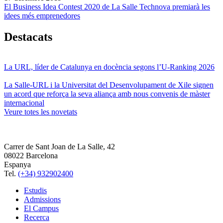
El Business Idea Contest 2020 de La Salle Technova premiarà les
idees més emprenedores
Destacats
La URL, líder de Catalunya en docència segons l’U-Ranking 2026
La Salle-URL i la Universitat del Desenvolupament de Xile signen
un acord que reforça la seva aliança amb nous convenis de màster
internacional
Veure totes les novetats
Carrer de Sant Joan de La Salle, 42
08022 Barcelona
Espanya
Tel.
(+34) 932902400
Estudis
Admissions
El Campus
Recerca