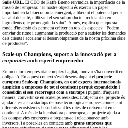
Salle-URL.
El CEO de Kaffe Bueno reivindica la importància de la
missió de l'empresa: "El nostre objectiu és exercir un paper
important en la bioeconomia emergent, alliberant el potencial per a
la salut del cafè, utilitzant el seu subproducte i reciclant-lo en
ingredients que promoguin la salut". A més, explica que aquesta
ronda d'inversió els permetrà créixer en tots els aspectes: "Podem
canviar de ritme i augmentar la producció per a satisfer les demandes
dels clients i accelerar el desenvolupament de la nostra pròxima sèrie
de productes".
Scale-up Champions, suport a la innovació per a
corporates
amb esperit emprenedor
En un entorn empresarial complex i agitat, innovar s'ha convertit en
obligació. En aquest context s'està desenvolupant el
projecte
europeuu Scale-up Champions, en què experts internacionals
auspicien a empreses de tot el continent perquè expandeixin i
consolidin el seu recorregut com a startups
i puguin, d'aquesta
manera, convertir-se en scaleups reeixides. L'objectiu del projecte és
ajudar a escalar a startups de base tecnològica europees connectant
diferents ecosistemes i esndaritzant les rutes de creixement en el
continent. A més de la incubadora paneuropea, el projecte ajuda a
les companyies emergents a preparar-se i relacionar-se amb
inversors, i a posar-les en contacte amb
grans empreses que