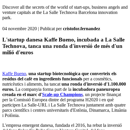
Discover all the secrets of the world of start-ups, business angels and
venture capitals at the La Salle Technova Barcelona innovation
park.
04 novembre 2020
| Publicat per
cristofor.fernandez
L'startup danesa Kaffe Bueno, incubada a La Salle
Technova, tanca una ronda d'inversió de més d'un
milió d'euros
Kaffe Bueno
,
una startup biotecnològica que converteix els
residus del cafè en ingredients funcionals
per a cosmètics,
nutricèutics i aliments, ha tancat
una ronda d'inversió d'1.100.000
euros.
La companyia forma part de la
incubadora paneuropea
creada en el marc d'
Scale-up Champions
, un projecte finançat
per la Comissió Europea dintre del programa H2020 i en què
participen La Salle-URL i La Salle Technova juntament amb quatre
parcs científics i centres universitaris d'Estònia, Dinamarca, Lituània
i Polònia.
L'empresa emergent danesa, fundada el 2016, ha rebut la inversió