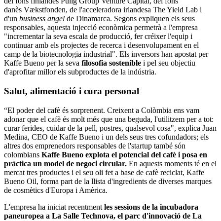
del fons finlandès Pulig Group Venture Capital, del fons
danès Vækstfonden, de l'acceleradora irlandesa The Yield Lab i
d'un
business angel
de Dinamarca. Segons expliquen els seus
responsables, aquesta injecció econòmica permetrà a l'empresa
"incrementar la seva escala de producció, fer créixer l'equip i
continuar amb els projectes de recerca i desenvolupament en el
camp de la biotecnologia industrial". Els inversors han apostat per
Kaffe Bueno per la seva
filosofia sostenible
i pel seu objectiu
d'aprofitar millor els subproductes de la indústria.
Salut, alimentació i cura personal
“El poder del cafè és sorprenent. Creixent a Colòmbia ens vam
adonar que el cafè és molt més que una beguda, l'utilitzem per a tot:
curar ferides, cuidar de la pell, postres, qualsevol cosa", explica Juan
Medina, CEO de Kaffe Bueno i un dels seus tres cofundadors; els
altres dos emprenedors responsables de l'startup també són
colombians
Kaffe Bueno explota el potencial del cafè i posa en
pràctica un model de negoci circular.
En aquests moments té en el
mercat tres productes i el seu oli fet a base de cafè reciclat, Kaffe
Bueno Oil, forma part de la llista d'ingredients de diverses marques
de cosmètics d'Europa i Amèrica.
L'empresa ha iniciat recentment
les sessions de la incubadora
paneuropea a La Salle Technova, el parc d'innovació de La