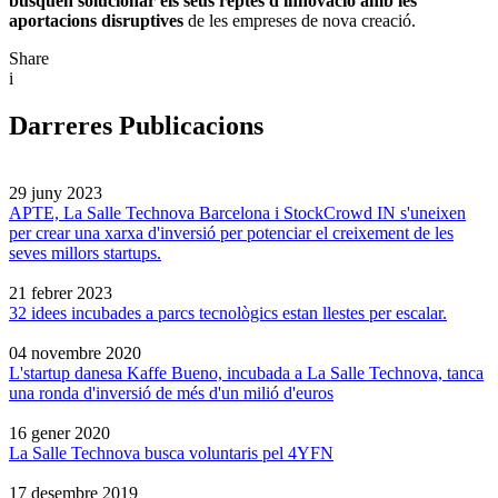
busquen solucionar els seus reptes d'innovació amb les
aportacions disruptives
de les empreses de nova creació.
Share
i
Darreres Publicacions
29 juny 2023
APTE, La Salle Technova Barcelona i StockCrowd IN s'uneixen
per crear una xarxa d'inversió per potenciar el creixement de les
seves millors startups.
21 febrer 2023
32 idees incubades a parcs tecnològics estan llestes per escalar.
04 novembre 2020
L'startup danesa Kaffe Bueno, incubada a La Salle Technova, tanca
una ronda d'inversió de més d'un milió d'euros
16 gener 2020
La Salle Technova busca voluntaris pel 4YFN
17 desembre 2019