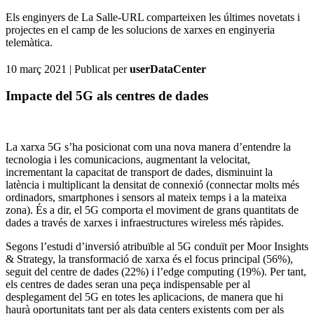
Els enginyers de La Salle-URL comparteixen les últimes novetats i
projectes en el camp de les solucions de xarxes en enginyeria
telemàtica.
10 març 2021
| Publicat per
userDataCenter
Impacte del 5G als centres de dades
La xarxa 5G s’ha posicionat com una nova manera d’entendre la
tecnologia i les comunicacions, augmentant la velocitat,
incrementant la capacitat de transport de dades, disminuint la
latència i multiplicant la densitat de connexió (connectar molts més
ordinadors, smartphones i sensors al mateix temps i a la mateixa
zona). És a dir, el 5G comporta el moviment de grans quantitats de
dades a través de xarxes i infraestructures wireless més ràpides.
Segons l’estudi d’inversió atribuïble al 5G conduït per Moor Insights
& Strategy, la transformació de xarxa és el focus principal (56%),
seguit del centre de dades (22%) i l’edge computing (19%). Per tant,
els centres de dades seran una peça indispensable per al
desplegament del 5G en totes les aplicacions, de manera que hi
haurà oportunitats tant per als data centers existents com per als