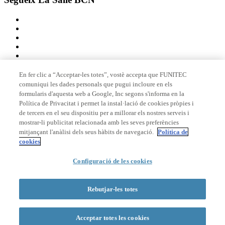
En fer clic a “Acceptar-les totes”, vostè accepta que FUNITEC
comuniqui les dades personals que pugui incloure en els
Membre de
formularis d'aquesta web a Google, Inc segons s'informa en la
Política de Privacitat i permet la instal·lació de cookies pròpies i
de tercers en el seu dispositiu per a millorar els nostres serveis i
mostrar-li publicitat relacionada amb les seves preferències
Acreditacions
mitjançant l'anàlisi dels seus hàbits de navegació.
Política de
cookies
Configuració de les cookies
© 2026 La Salle Campus Barcelona - URL |
Avís legal
|
Política de
privacitat
|
Política de cookies
Rebutjar-les totes
Formulari de cerca
Acceptar totes les cookies