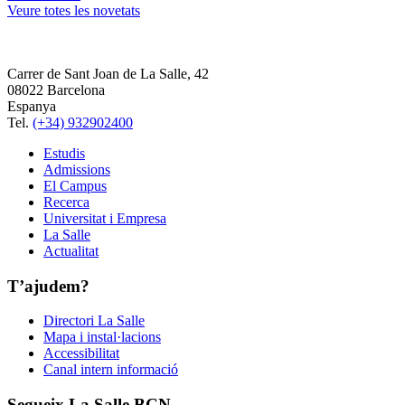
Veure totes les novetats
Carrer de Sant Joan de La Salle, 42
08022 Barcelona
Espanya
Tel.
(+34) 932902400
Estudis
Admissions
El Campus
Recerca
Universitat i Empresa
La Salle
Actualitat
T’ajudem?
Directori La Salle
Mapa i instal·lacions
Accessibilitat
Canal intern informació
Segueix La Salle BCN