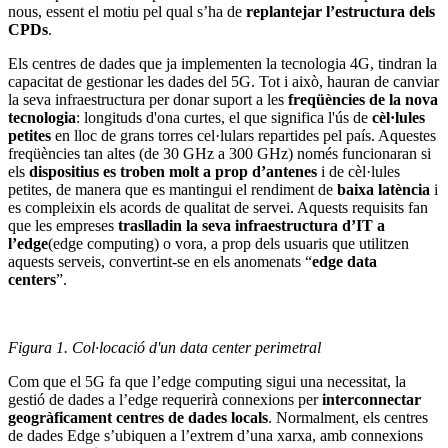
nous, essent el motiu pel qual s’ha de
replantejar l’estructura dels
CPDs
.
Els centres de dades que ja implementen la tecnologia 4G, tindran la
capacitat de gestionar les dades del 5G. Tot i això, hauran de canviar
la seva infraestructura per donar suport a les
freqüències de la nova
tecnologia
: longituds d'ona curtes, el que significa l'ús de
cèl·lules
petites
en lloc de grans torres cel·lulars repartides pel país. Aquestes
freqüències tan altes (de 30 GHz a 300 GHz) només funcionaran si
els
dispositius es troben molt a prop d’antenes
i de cèl·lules
petites, de manera que es mantingui el rendiment de
baixa latència
i
es compleixin els acords de qualitat de servei. Aquests requisits fan
que les empreses
traslladin la seva infraestructura d’IT a
l’edge
(edge computing) o vora, a prop dels usuaris que utilitzen
aquests serveis, convertint-se en els anomenats “
edge data
centers
”.
Figura 1. Col·locació d'un data center perimetral
Com que el 5G fa que l’edge computing sigui una necessitat, la
gestió de dades a l’edge requerirà connexions per
interconnectar
geogràficament centres de dades locals
. Normalment, els centres
de dades Edge s’ubiquen a l’extrem d’una xarxa, amb connexions