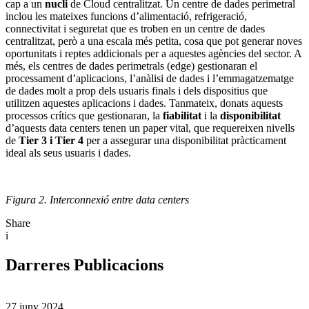
cap a un
nucli
de Cloud centralitzat. Un centre de dades perimetral
inclou les mateixes funcions d’alimentació, refrigeració,
connectivitat i seguretat que es troben en un centre de dades
centralitzat, però a una escala més petita, cosa que pot generar noves
oportunitats i reptes addicionals per a aquestes agències del sector. A
més, els centres de dades perimetrals (edge) gestionaran el
processament d’aplicacions, l’anàlisi de dades i l’emmagatzematge
de dades molt a prop dels usuaris finals i dels dispositius que
utilitzen aquestes aplicacions i dades. Tanmateix, donats aquests
processos crítics que gestionaran, la
fiabilitat
i la
disponibilitat
d’aquests data centers tenen un paper vital, que requereixen nivells
de
Tier 3 i Tier 4
per a assegurar una disponibilitat pràcticament
ideal als seus usuaris i dades.
Figura 2. Interconnexió entre data centers
Share
i
Darreres Publicacions
27 juny 2024