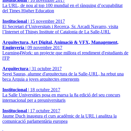
Institucional
|
16 novembre 2017
La URL, de nou al top 100 mundial en el rànquing d’ocupabilitat
del Times Higher Education
Institucional
|
15 novembre 2017
El Secretari d’Universitats i Recerca, Sr. Arcadi Navarro, visita
l’Internet of Things Institute of Catalonia de La Salle-URL
Arquitectura, Art Digital, Animació & VFX, Management,
Enginyeria
|
09 novembre 2017
Learning4Work: un projecte que millora el rendiment d'estudiants de
l'FP
Arquitectura
|
31 octubre 2017
Sergi Sauras, alumne d'arquitectura de la Salle-URL, ha rebut una
beca Arquia a joves arquitectes emergents
Institucional
|
18 octubre 2017
La Salle Universities posa en marxa la 8a edició del seu concurs
internacional per a preuniversitaris
Institucional
|
17 octubre 2017
Jaume Duch inaugura el curs acadèmic de la URL i analitza la
comunicació parlamentària europea