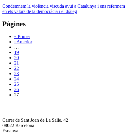
|
Condemnem la violència viscuda avui a Catalunya i ens refermem
en els valors de la democràcia i el diàleg
Pàgines
« Primer
‹ Anterior
…
19
20
21
22
23
24
25
26
27
Carrer de Sant Joan de La Salle, 42
08022 Barcelona
Espanya