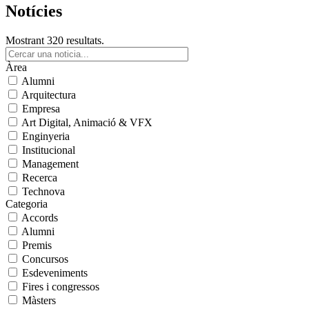
Notícies
Mostrant 320 resultats.
Àrea
Alumni
Arquitectura
Empresa
Art Digital, Animació & VFX
Enginyeria
Institucional
Management
Recerca
Technova
Categoria
Accords
Alumni
Premis
Concursos
Esdeveniments
Fires i congressos
Màsters