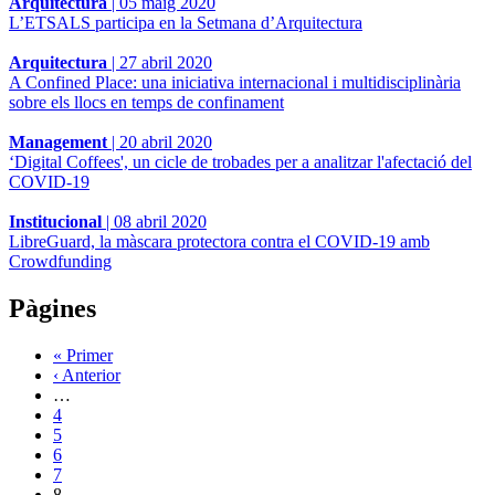
Arquitectura
|
05 maig 2020
L’ETSALS participa en la Setmana d’Arquitectura
Arquitectura
|
27 abril 2020
A Confined Place: una iniciativa internacional i multidisciplinària
sobre els llocs en temps de confinament
Management
|
20 abril 2020
‘Digital Coffees', un cicle de trobades per a analitzar l'afectació del
COVID-19
Institucional
|
08 abril 2020
LibreGuard, la màscara protectora contra el COVID-19 amb
Crowdfunding
Pàgines
« Primer
‹ Anterior
…
4
5
6
7
8