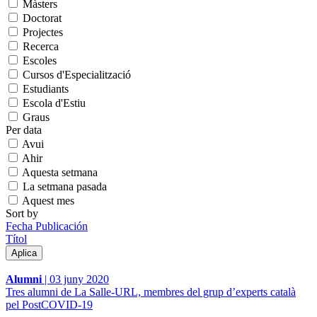
Màsters
Doctorat
Projectes
Recerca
Escoles
Cursos d'Especialització
Estudiants
Escola d'Estiu
Graus
Per data
Avui
Ahir
Aquesta setmana
La setmana pasada
Aquest mes
Sort by
Fecha Publicación
Títol
Alumni
|
03 juny 2020
Tres alumni de La Salle-URL, membres del grup d’experts català
pel PostCOVID-19