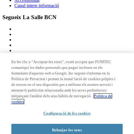
Accessibilitat
Canal intern informació
Segueix La Salle BCN
En fer clic a “Acceptar-les totes”, vostè accepta que FUNITEC
comuniqui les dades personals que pugui incloure en els
Membre de
formularis d'aquesta web a Google, Inc segons s'informa en la
Política de Privacitat i permet la instal·lació de cookies pròpies i
de tercers en el seu dispositiu per a millorar els nostres serveis i
mostrar-li publicitat relacionada amb les seves preferències
Acreditacions
mitjançant l'anàlisi dels seus hàbits de navegació.
Política de
cookies
Configuració de les cookies
© 2026 La Salle Campus Barcelona - URL |
Avís legal
|
Política de
privacitat
|
Política de cookies
Rebutjar-les totes
Formulari de cerca