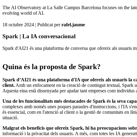
The AI Observatory at La Salle Campus Barcelona focuses on the latest 
evolving world of AI.
18 octubre 2024
| Publicat per
rafel.jaume
Spark | La IA conversacional
Spark d'AI21 és una plataforma de conversa que ofereix als usuaris mill
Quina és la proposta de Spark?
Spark d’AI21 és una plataforma d'IA que ofereix als usuaris la capa
client.
Amb un enfocament en la creació de contingut textual, Spark uti
Aquesta eina està dissenyada per ajudar tant empreses com individus a m
Una de les funcionalitats més destacades de Spark és la seva capa
complexes amb només unes poques paraules d'instruccions, i l'IA s'enca
és essencial, com en l'atenció al client o la gestió de comunitats en lí
situació.
Malgrat els beneficis que ofereix Spark, hi ha preocupacions sobre 
informació i la privacitat dels usuaris. A més, com totes les IA genera