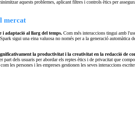
imitzar aquests problemes, aplicant filtres i controls ètics per assegura
el mercat
 i adaptació al llarg del temps.
Com més interaccions tingui amb l'usuar
e Spark sigui una eina valuosa no només per a la generació automàtica d
ficativament la productivitat i la creativitat en la redacció de con
 part dels usuaris per abordar els reptes ètics i de privacitat que compo
com les persones i les empreses gestionen les seves interaccions escrite