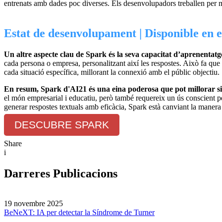
entrenats amb dades poc diverses. Els desenvolupadors treballen per min
Estat de desenvolupament | Disponible en 
Un altre aspecte clau de Spark és la seva capacitat d’aprenentatge
cada persona o empresa, personalitzant així les respostes. Això fa qu
cada situació específica, millorant la connexió amb el públic objectiu.
En resum, Spark d'AI21 és una eina poderosa que pot millorar signi
el món empresarial i educatiu, però també requereix un ús conscient per
generar respostes textuals amb eficàcia, Spark està canviant la manera 
DESCUBRE SPARK
Share
i
Darreres Publicacions
19 novembre 2025
BeNeXT: IA per detectar la Síndrome de Turner