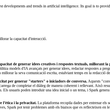
developments and trends in artificial intelligence. Its goal is to provi
orar la capacitat d'interacció.
citat de generar idees creatives i respostes textuals, millorant la 
litza models d'IA avançats per generar idees, redactar respostes a preg
illorar la seva comunicació escrita, estalviant temps en la redacció de co
citat per generar "starters" o iniciadors de conversa.
Aquests "conve
rrega de completar el diàleg de manera coherent i rellevant. Això resul
nia. Els usuaris poden introduir una idea inicial o un tema, i Spark gener
l’ètica i la privacitat.
La plataforma recopila dades per entrenar els se
tives, Spark pot tenir problemes amb els biaixos que es reflecteixen en le