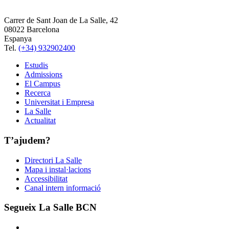
Carrer de Sant Joan de La Salle, 42
08022 Barcelona
Espanya
Tel.
(+34) 932902400
Estudis
Admissions
El Campus
Recerca
Universitat i Empresa
La Salle
Actualitat
T’ajudem?
Directori La Salle
Mapa i instal·lacions
Accessibilitat
Canal intern informació
Segueix La Salle BCN