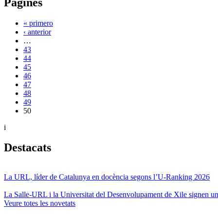
Pàgines
« primero
‹ anterior
…
43
44
45
46
47
48
49
50
i
Destacats
La URL, líder de Catalunya en docència segons l’U-Ranking 2026
La Salle-URL i la Universitat del Desenvolupament de Xile signen un 
Veure totes les novetats