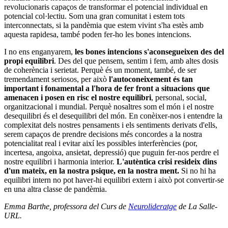
revolucionaris capaços de transformar el potencial individual en
potencial col·lectiu. Som una gran comunitat i estem tots
interconnectats, si la pandèmia que estem vivint s'ha estès amb
aquesta rapidesa, també poden fer-ho les bones intencions.
I no ens enganyarem,
les bones intencions s'aconsegueixen des del
propi equilibri
. Des del que pensem, sentim i fem, amb altes dosis
de coherència i serietat. Perquè és un moment, també, de ser
tremendament seriosos, per això
l'autoconeixement és tan
important i fonamental a l'hora de fer front a situacions que
amenacen i posen en risc el nostre equilibri
, personal, social,
organitzacional i mundial. Perquè nosaltres som el món i el nostre
desequilibri és el desequilibri del món. En conèixer-nos i entendre la
complexitat dels nostres pensaments i els sentiments derivats d'ells,
serem capaços de prendre decisions més concordes a la nostra
potencialitat real i evitar així les possibles interferències (por,
incertesa, angoixa, ansietat, depressió) que puguin fer-nos perdre el
nostre equilibri i harmonia interior.
L'autèntica crisi resideix dins
d'un mateix, en la nostra psique, en la nostra ment.
Si no hi ha
equilibri intern no pot haver-hi equilibri extern i això pot convertir-se
en una altra classe de pandèmia.
Emma Barthe, professora del Curs de
Neurolideratge
de La Salle-
URL.