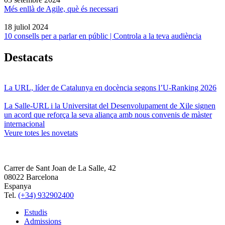
Més enllà de Agile, què és necessari
18 juliol 2024
10 consells per a parlar en públic | Controla a la teva audiència
Destacats
La URL, líder de Catalunya en docència segons l’U-Ranking 2026
La Salle-URL i la Universitat del Desenvolupament de Xile signen
un acord que reforça la seva aliança amb nous convenis de màster
internacional
Veure totes les novetats
Carrer de Sant Joan de La Salle, 42
08022 Barcelona
Espanya
Tel.
(+34) 932902400
Estudis
Admissions