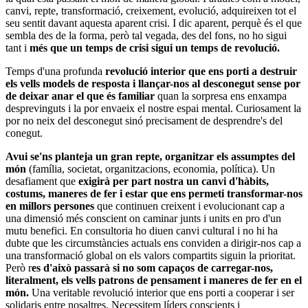
canvi, repte, transformació, creixement, evolució, adquireixen tot el
seu sentit davant aquesta aparent crisi. I dic aparent, perquè és el que
sembla des de la forma, però tal vegada, des del fons, no ho sigui
tant i
més que un temps de crisi sigui un temps de revolució.
Temps d'una profunda
revolució interior que ens porti a destruir
els vells models de resposta i llançar-nos al desconegut sense por
de deixar anar el que és familiar
quan la sorpresa ens enxampa
desprevinguts i la por envaeix el nostre espai mental. Curiosament la
por no neix del desconegut sinó precisament de desprendre's del
conegut.
Avui se'ns planteja un gran repte, organitzar els assumptes del
món
(família, societat, organitzacions, economia, política). Un
desafiament que
exigirà per part nostra un canvi d'hàbits,
costums, maneres de fer i estar que ens permeti transformar-nos
en millors persones
que continuen creixent i evolucionant cap a
una dimensió més conscient on caminar junts i units en pro d'un
mutu benefici. En consultoria ho diuen canvi cultural i no hi ha
dubte que les circumstàncies actuals ens conviden a dirigir-nos cap a
una transformació global on els valors compartits siguin la prioritat.
Però r
es d'això passarà si no som capaços de carregar-nos,
literalment, els vells patrons de pensament i maneres de fer en el
món.
Una veritable revolució interior que ens porti a cooperar i ser
solidaris entre nosaltres. Necessitem líders conscients i