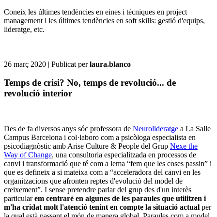
Coneix les últimes tendències en eines i tècniques en project
management i les últimes tendències en soft skills: gestió d'equips,
lideratge, etc.
26 març 2020
| Publicat per
laura.blanco
Temps de crisi? No, temps de revolució... de
revolució interior
Des de fa diversos anys sóc professora de
Neurolideratge
a La Salle
Campus Barcelona i col·laboro com a psicòloga especialista en
psicodiagnòstic amb Arise Culture & People del Grup
Nexe the
Way of Change
, una consultoria especialitzada en processos de
canvi i transformació que té com a lema “fem que les coses passin” i
que es defineix a si mateixa com a “acceleradora del canvi en les
organitzacions que afronten reptes d'evolució del model de
creixement”. I sense pretendre parlar del grup des d'un interès
particular
em centraré en algunes de les paraules que utilitzen i
m'ha cridat molt l'atenció tenint en compte la situació actual
per
la qual està passant el món de manera global. Paraules com a model,