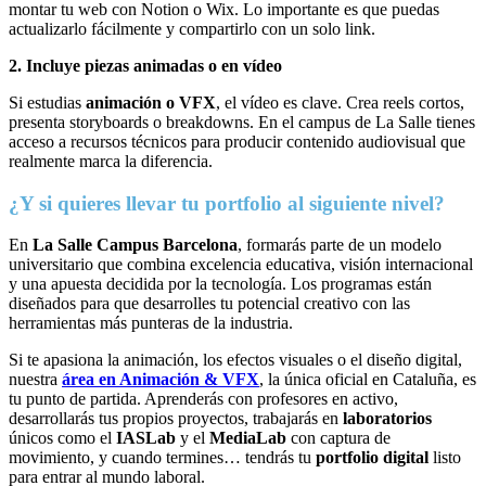
montar tu web con Notion o Wix. Lo importante es que puedas
actualizarlo fácilmente y compartirlo con un solo link.
2. Incluye piezas animadas o en vídeo
Si estudias
animación o VFX
, el vídeo es clave. Crea reels cortos,
presenta storyboards o breakdowns. En el campus de La Salle tienes
acceso a recursos técnicos para producir contenido audiovisual que
realmente marca la diferencia.
¿Y si quieres llevar tu portfolio al siguiente nivel?
En
La Salle Campus Barcelona
, formarás parte de un modelo
universitario que combina excelencia educativa, visión internacional
y una apuesta decidida por la tecnología. Los programas están
diseñados para que desarrolles tu potencial creativo con las
herramientas más punteras de la industria.
Si te apasiona la animación, los efectos visuales o el diseño digital,
nuestra
área en Animación & VFX
, la única oficial en Cataluña, es
tu punto de partida. Aprenderás con profesores en activo,
desarrollarás tus propios proyectos, trabajarás en
laboratorios
únicos como el
IASLab
y el
MediaLab
con captura de
movimiento, y cuando termines… tendrás tu
portfolio digital
listo
para entrar al mundo laboral.