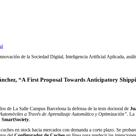
al
novación de la Sociedad Digital, Inteligencia Artificial Aplicada, anális
 Sánchez, “A First Proposal Towards Anticipatory Shi
dos de La Salle Campus Barcelona la defensa de la tesis doctoral de
Ju
 Automóviles a Través de Aprendizaje Automático y Optimización”
. La
n
SmartSociety
.
s coches en stock hacia mercados con demanda a corto plazo. Se probar
atos del
Configurador de Coches
en línea para predecir las intencione