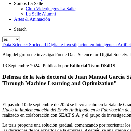
Somos La Salle
Club Videojuegos La Salle
La Salle Alumni
Artes & Animación
Search
Data Science: Sociedad Digital e Investigación en Inteligencia Artifici
Blog del grupo de investigación de Data Science for Digital Society. In
13 Septiembre 2024
| Publicado por
Editorial Team DS4DS
Defensa de la tesis doctoral de Juan Manuel García
Through Machine Learning and Optimization”
El pasado 10 de septiembre de 2024 se llevó a cabo en la Sala de Gra
Hacia la Implementación del Envío Anticipado en la Fabricación de
realizado en colaboración con
SEAT S.A.
y el grupo de investigació
La tesis propone una solución gradual, comenzando por reorientar lo
las decisiones de los expertos de la empresa. Además, se analizaron d