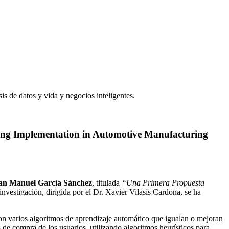
is de datos y vida y negocios inteligentes.
pping Implementation in Automotive Manufacturing
an Manuel García Sánchez
, titulada
“Una Primera Propuesta
 investigación, dirigida por el Dr. Xavier Vilasís Cardona, se ha
on varios algoritmos de aprendizaje automático que igualan o mejoran
s de compra de los usuarios, utilizando algoritmos heurísticos para