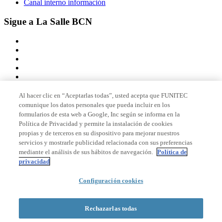
Canal interno información
Sigue a La Salle BCN
Al hacer clic en “Aceptarlas todas”, usted acepta que FUNITEC
comunique los datos personales que pueda incluir en los
Miembro de
formularios de esta web a Google, Inc según se informa en la
Política de Privacidad y permite la instalación de cookies
propias y de terceros en su dispositivo para mejorar nuestros
servicios y mostrarle publicidad relacionada con sus preferencias
Acreditaciones
mediante el análisis de sus hábitos de navegación.
Política de
privacidad
Configuración cookies
© 2026 La Salle Campus Barcelona - URL |
Aviso legal
|
Política de
privacidad
|
Política de cookies
Rechazarlas todas
Formulario de búsqueda