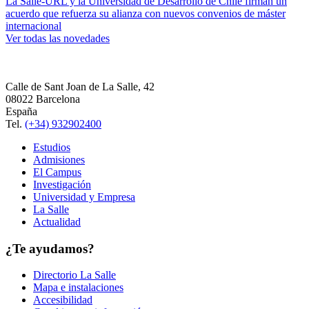
La Salle-URL y la Universidad de Desarrollo de Chile firman un
acuerdo que refuerza su alianza con nuevos convenios de máster
internacional
Ver todas las novedades
Calle de Sant Joan de La Salle, 42
08022 Barcelona
España
Tel.
(+34) 932902400
Estudios
Admisiones
El Campus
Investigación
Universidad y Empresa
La Salle
Actualidad
¿Te ayudamos?
Directorio La Salle
Mapa e instalaciones
Accesibilidad