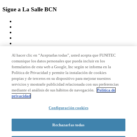
Sigue a La Salle BCN
Al hacer clic en “Aceptarlas todas”, usted acepta que FUNITEC
comunique los datos personales que pueda incluir en los
Miembro de
formularios de esta web a Google, Inc según se informa en la
Política de Privacidad y permite la instalación de cookies
propias y de terceros en su dispositivo para mejorar nuestros
servicios y mostrarle publicidad relacionada con sus preferencias
Acreditaciones
mediante el análisis de sus hábitos de navegación.
Política de
privacidad
© 2026 La Salle Campus Barcelona - URL |
Aviso legal
|
Política de
Configuración cookies
privacidad
|
Política de cookies
Formulario de búsqueda
Rechazarlas todas