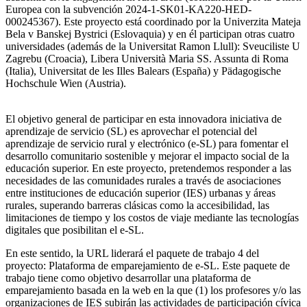
Europea con la subvención 2024-1-SK01-KA220-HED-
000245367). Este proyecto está coordinado por la Univerzita Mateja
Bela v Banskej Bystrici (Eslovaquia) y en él participan otras cuatro
universidades (además de la Universitat Ramon Llull): Sveuciliste U
Zagrebu (Croacia), Libera Università Maria SS. Assunta di Roma
(Italia), Universitat de les Illes Balears (España) y Pädagogische
Hochschule Wien (Austria).
El objetivo general de participar en esta innovadora iniciativa de
aprendizaje de servicio (SL) es aprovechar el potencial del
aprendizaje de servicio rural y electrónico (e-SL) para fomentar el
desarrollo comunitario sostenible y mejorar el impacto social de la
educación superior. En este proyecto, pretendemos responder a las
necesidades de las comunidades rurales a través de asociaciones
entre instituciones de educación superior (IES) urbanas y áreas
rurales, superando barreras clásicas como la accesibilidad, las
limitaciones de tiempo y los costos de viaje mediante las tecnologías
digitales que posibilitan el e-SL.
En este sentido, la URL liderará el paquete de trabajo 4 del
proyecto: Plataforma de emparejamiento de e-SL. Este paquete de
trabajo tiene como objetivo desarrollar una plataforma de
emparejamiento basada en la web en la que (1) los profesores y/o las
organizaciones de IES subirán las actividades de participación cívica