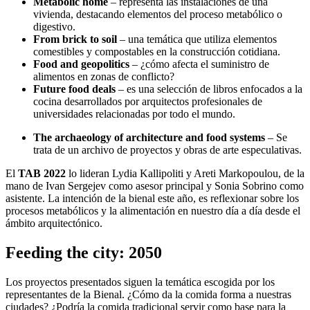
Metabolic home
– representa las instalaciones de una
vivienda, destacando elementos del proceso metabólico o
digestivo.
From brick to soil
– una temática que utiliza elementos
comestibles y compostables en la construcción cotidiana.
Food and geopolitics
– ¿cómo afecta el suministro de
alimentos en zonas de conflicto?
Future food deals
– es una selección de libros enfocados a la
cocina desarrollados por arquitectos profesionales de
universidades relacionadas por todo el mundo.
The archaeology of architecture and food systems
– Se
trata de un archivo de proyectos y obras de arte especulativas.
El
TAB 2022
lo lideran Lydia Kallipoliti y Areti Markopoulou, de la
mano de Ivan Sergejev como asesor principal y Sonia Sobrino como
asistente. La intención de la bienal este año, es reflexionar sobre los
procesos metabólicos y la alimentación en nuestro día a día desde el
ámbito arquitectónico.
Feeding the city: 2050
Los proyectos presentados siguen la temática escogida por los
representantes de la Bienal. ¿Cómo da la comida forma a nuestras
ciudades? ¿Podría la comida tradicional servir como base para la