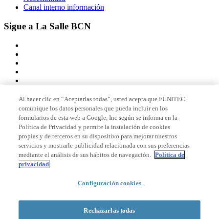
Canal interno información
Sigue a La Salle BCN
Al hacer clic en “Aceptarlas todas”, usted acepta que FUNITEC
comunique los datos personales que pueda incluir en los
Miembro de
formularios de esta web a Google, Inc según se informa en la
Política de Privacidad y permite la instalación de cookies
propias y de terceros en su dispositivo para mejorar nuestros
servicios y mostrarle publicidad relacionada con sus preferencias
Acreditaciones
mediante el análisis de sus hábitos de navegación.
Política de
privacidad
Configuración cookies
© 2026 La Salle Campus Barcelona - URL |
Aviso legal
|
Política de
privacidad
|
Política de cookies
Rechazarlas todas
Formulario de búsqueda