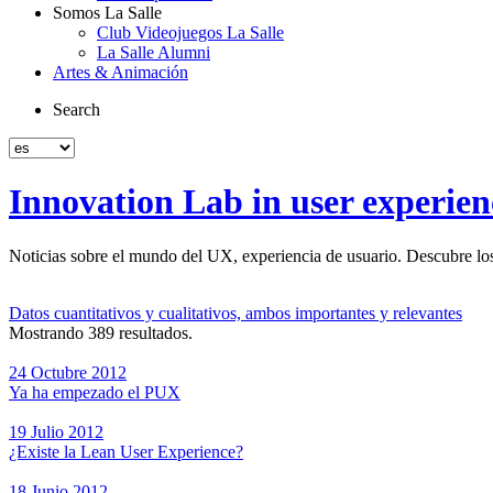
Somos La Salle
Club Videojuegos La Salle
La Salle Alumni
Artes & Animación
Search
Innovation Lab in user experien
Noticias sobre el mundo del UX, experiencia de usuario. Descubre los 
Datos cuantitativos y cualitativos, ambos importantes y relevantes
Mostrando 389 resultados.
24 Octubre 2012
Ya ha empezado el PUX
19 Julio 2012
¿Existe la Lean User Experience?
18 Junio 2012