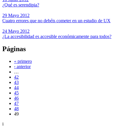
¿Qué es serendipia?
29 Mayo 2012
Cuatro errores que no debéis cometer en un estudio de UX
24 Mayo 2012
¿La accesibilidad es accesible económicamente para todos?
Páginas
« primero
‹ anterior
…
42
43
44
45
46
47
48
49
i