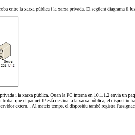
oba entre la xarxa pública i la xarxa privada. El següent diagrama il·lu
a privada i la xarxa pública. Quan la PC interna en 10.1.1.2 envia un paq
En trobar que el paquet IP està destinat a la xarxa pública, el dispositiu t
servidor extern. . Al mateix temps, el dispositiu també registra l'assigna