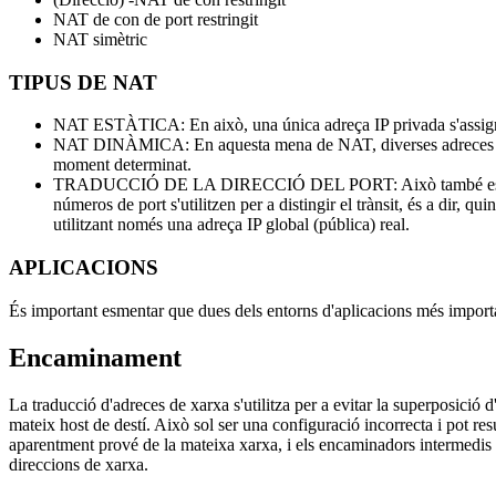
NAT de con de port restringit
NAT simètric
TIPUS DE NAT
NAT ESTÀTICA: En això, una única adreça IP privada s'assigna a
NAT DINÀMICA: En aquesta mena de NAT, diverses adreces IP pri
moment determinat.
TRADUCCIÓ DE LA DIRECCIÓ DEL PORT: Això també es coneix co
números de port s'utilitzen per a distingir el trànsit, és a dir, 
utilitzant només una adreça IP global (pública) real.
APLICACIONS
És important esmentar que dues dels entorns d'aplicacions més import
Encaminament
La traducció d'adreces de xarxa s'utilitza per a evitar la superposició 
mateix host de destí. Això sol ser una configuració incorrecta i pot r
aparentment prové de la mateixa xarxa, i els encaminadors intermedis 
direccions de xarxa.