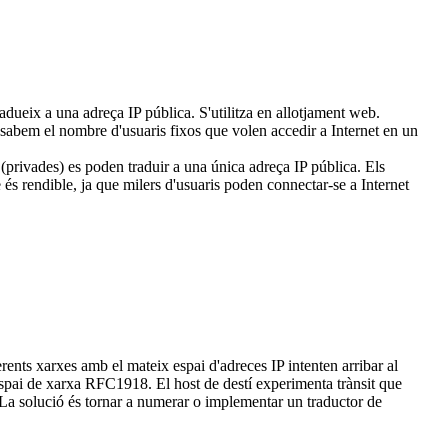
ueix a una adreça IP pública. S'utilitza en allotjament web.
abem el nombre d'usuaris fixos que volen accedir a Internet en un
des) es poden traduir a una única adreça IP pública. Els
ue és rendible, ja que milers d'usuaris poden connectar-se a Internet
erents xarxes amb el mateix espai d'adreces IP intenten arribar al
'espai de xarxa RFC1918. El host de destí experimenta trànsit que
 La solució és tornar a numerar o implementar un traductor de