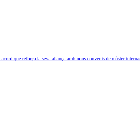
acord que reforça la seva aliança amb nous convenis de màster interna