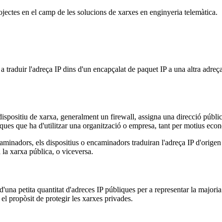
jectes en el camp de les solucions de xarxes en enginyeria telemàtica.
 traduir l'adreça IP dins d'un encapçalat de paquet IP a una altra adreça
dispositiu de xarxa, generalment un firewall, assigna una direcció púb
iques que ha d'utilitzar una organització o empresa, tant per motius eco
aminadors, els dispositius o encaminadors traduiran l'adreça IP d'origen 
 la xarxa pública, o viceversa.
d'una petita quantitat d'adreces IP públiques per a representar la majoria
el propòsit de protegir les xarxes privades.