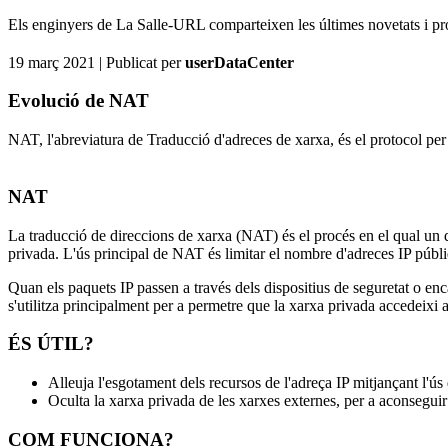
Els enginyers de La Salle-URL comparteixen les últimes novetats i pro
19 març 2021
| Publicat per
userDataCenter
Evolució de NAT
NAT, l'abreviatura de Traducció d'adreces de xarxa, és el protocol per a
NAT
La traducció de direccions de xarxa (NAT) és el procés en el qual un 
privada. L'ús principal de NAT és limitar el nombre d'adreces IP públ
Quan els paquets IP passen a través dels dispositius de seguretat o enc
s'utilitza principalment per a permetre que la xarxa privada accedeixi a
ÉS ÚTIL?
Alleuja l'esgotament dels recursos de l'adreça IP mitjançant l'ús 
Oculta la xarxa privada de les xarxes externes, per a aconseguir 
COM FUNCIONA?