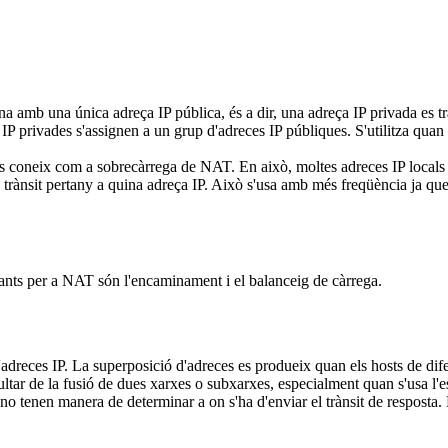
mb una única adreça IP pública, és a dir, una adreça IP privada es trad
vades s'assignen a un grup d'adreces IP públiques. S'utilitza quan s
m a sobrecàrrega de NAT. En això, moltes adreces IP locals (priva
quin trànsit pertany a quina adreça IP. Això s'usa amb més freqüència ja q
ants per a NAT són l'encaminament i el balanceig de càrrega.
d'adreces IP. La superposició d'adreces es produeix quan els hosts de dif
esultar de la fusió de dues xarxes o subxarxes, especialment quan s'usa l
no tenen manera de determinar a on s'ha d'enviar el trànsit de resposta.