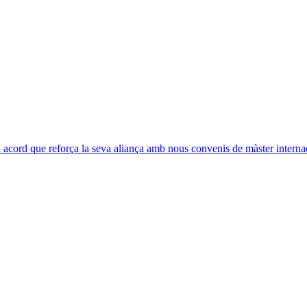
acord que reforça la seva aliança amb nous convenis de màster interna