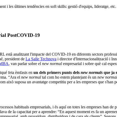
 i les últimes tendències en soft skills: gestió d'equips, lideratge, etc.
arial PostCOVID-19
URL està analitzant l'impacte del COVID-19 en diferents sectors profess
ué, president de
La Salle Technova
i director d'Internacionalització i I
e MBA
, van parlar sobre el
new normal
empresarial i sobre què cal esperar
Piqué feia èmfasis en
un dels primers punts dels
new normals
que ja e
lema. “Ara el
new normal
tal com ho estem plantejant és un
new norma
 com això suposa un avantatge competitiu per a les empreses que s'han pe
essos habituals empresarials, i és aquí on totes les empreses han de pregu
rlava de la capacitat per a aprendre: “En aquest moment es fa un aprenent
 empresarial, amb proveïdors, distribuïdors i de cara als clients”. Sego