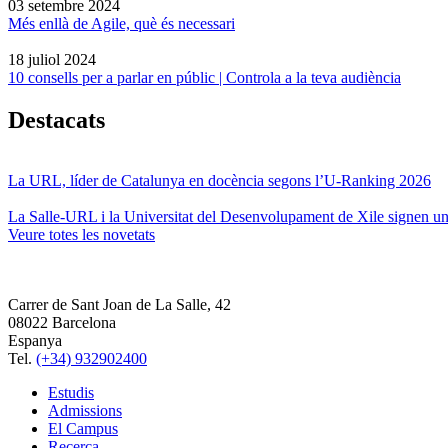
03 setembre 2024
Més enllà de Agile, què és necessari
18 juliol 2024
10 consells per a parlar en públic | Controla a la teva audiència
Destacats
La URL, líder de Catalunya en docència segons l’U-Ranking 2026
La Salle-URL i la Universitat del Desenvolupament de Xile signen un 
Veure totes les novetats
Carrer de Sant Joan de La Salle, 42
08022 Barcelona
Espanya
Tel.
(+34) 932902400
Estudis
Admissions
El Campus
Recerca