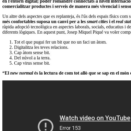
en l'entorn digital; poder romandre connectats a nivell internacion
comercialitzar productes i serveis de manera més vivencial i senso
Un altre dels aspectes que es replanteja, és l'ús dels espais físics com 
més confortables suposa un canvi per a les
smart cities
i el
real sta
ràpida adopció tecnològica en aspectes laborals, socials, educatius i de
diferents lògiques. En aquest punt, Josep Miquel Piqué va voler compa
Tot el que pugui fer un bit que no un faci un àtom.
Digitalitza les teves relacions.
Cap àtom sense bit.
Del núvol a la terra.
Cap virus sense bit.
“El
new normal
és la lectura de com tot allò que se sap en el m