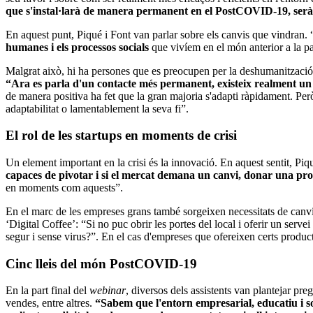
que s'instal·larà de manera permanent en el PostCOVID-19, serà q
En aquest punt, Piqué i Font van parlar sobre els canvis que vindran. 
humanes i els processos socials
que vivíem en el món anterior a la p
Malgrat això, hi ha persones que es preocupen per la deshumanització 
“Ara es parla d'un contacte més permanent, existeix realment un 
de manera positiva ha fet que la gran majoria s'adapti ràpidament. Per
adaptabilitat o lamentablement la seva fi”.
El rol de les startups en moments de crisi
Un element important en la crisi és la innovació. En aquest sentit, Pi
capaces de pivotar i si el mercat demana un canvi, donar una pr
en moments com aquests”.
En el marc de les empreses grans també sorgeixen necessitats de canvis
‘Digital Coffee’: “Si no puc obrir les portes del local i oferir un serv
segur i sense virus?”. En el cas d'empreses que ofereixen certs producte
Cinc lleis del món PostCOVID-19
En la part final del
webinar
, diversos dels assistents van plantejar pre
vendes, entre altres.
“Sabem que l'entorn empresarial, educatiu i so