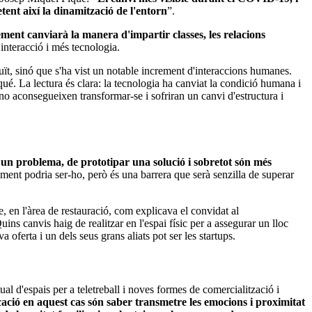
ent així la dinamització de l'entorn
”.
lement canviarà la manera d'impartir classes, les relacions
interacció i més tecnologia.
ït, sinó que s'ha vist un notable increment d'interaccions humanes.
qué. La lectura és clara: la tecnologia ha canviat la condició humana i
no aconsegueixen transformar-se i sofriran un canvi d'estructura i
r un problema, de prototipar una solució i sobretot són més
ment podria ser-ho, però és una barrera que serà senzilla de superar
, en l'àrea de restauració, com explicava el convidat al
ins canvis haig de realitzar en l'espai físic per a assegurar un lloc
oferta i un dels seus grans aliats pot ser les startups.
tual d'espais per a teletreball i noves formes de comercialització i
cació en aquest cas són saber transmetre les emocions i proximitat