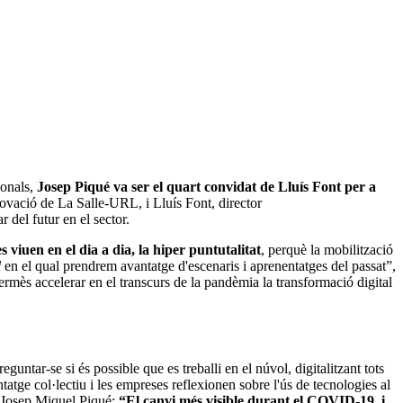
ionals,
Josep Piqué va ser el quart convidat de Lluís Font per a
nnovació de La Salle-URL, i Lluís Font, director
 del futur en el sector.
s viuen en el dia a dia, la hiper puntutalitat
, perquè la mobilització
l
en el qual prendrem avantatge d'escenaris i aprenentatges del passat”,
rmès accelerar en el transcurs de la pandèmia la transformació digital
ntar-se si és possible que es treballi en el núvol, digitalitzant tots
atge col·lectiu i les empreses reflexionen sobre l'ús de tecnologies al
ns Josep Miquel Piqué:
“El canvi més visible durant el COVID-19, i