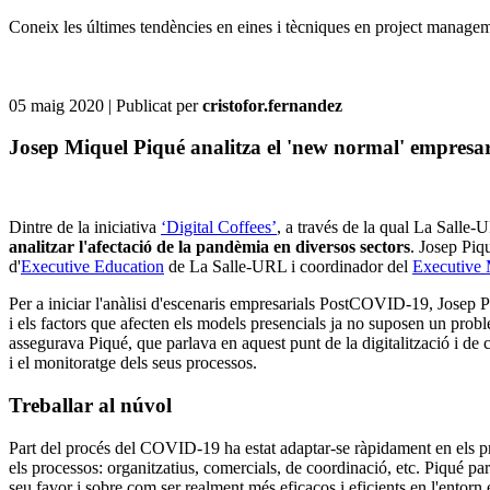
Coneix les últimes tendències en eines i tècniques en project management
05 maig 2020
| Publicat per
cristofor.fernandez
Josep Miquel Piqué analitza el 'new normal' empres
Dintre de la iniciativa
‘Digital Coffees’
, a través de la qual La Salle-
analitzar l'afectació de la pandèmia en diversos sectors
. Josep Piq
d'
Executive Education
de La Salle-URL i coordinador del
Executiv
Per a iniciar l'anàlisi d'escenaris empresarials PostCOVID-19, Josep 
i els factors que afecten els models presencials ja no suposen un prob
assegurava Piqué, que parlava en aquest punt de la digitalització i de
i el monitoratge dels seus processos.
Treballar al núvol
Part del procés del COVID-19 ha estat adaptar-se ràpidament en els proc
els processos: organitzatius, comercials, de coordinació, etc. Piqué pa
seu favor i sobre com ser realment més eficaços i eficients en l'entorn