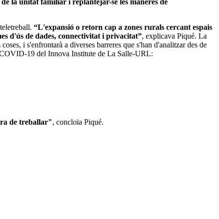
de la unitat familiar i replantejar-se les maneres de
teletreball.
“L'expansió o retorn cap a zones rurals cercant espais
es d'ús de dades, connectivitat i privacitat”
, explicava Piqué. La
coses, i s'enfrontarà a diverses barreres que s'han d'analitzar des de
PostCOVID-19 del Innova Institute de La Salle-URL:
ra de treballar"
, concloïa Piqué.