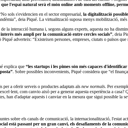
ue l'espai natural serà el món online amb moments offline, permet
“No sols s'evidencien en el sector empresarial,
la digitalització possib
andèmia”, deia Piqué. La virtualització suposa menys mobilització, més 
de la interacció humana i, segons alguns experts, aquesta no ha disminu
interès més ampli per la comunicació entre cercles socials”
, deia Pi
ò Piqué adverteix: “Existeixen persones, empreses, ciutats o països que 
qué explica que
“les startups i les pimes són més capaces d'identifica
oposta”
. Sobre possibles inconvenients, Piqué considera que “el finança
 per a oferir serveis o productes adaptats als
new normals
. Per exemple
ei excel·lent, com canvio això per a generar aquesta experiència a casa? Qu
s, han d'adaptar aquests i canviar en la mesura que sigui possible la seva 
guntes sobre els canals de comunicació, la internacionalització, l'estat ac
cial està passant per un gran canvi, els desafiaments de la comuni