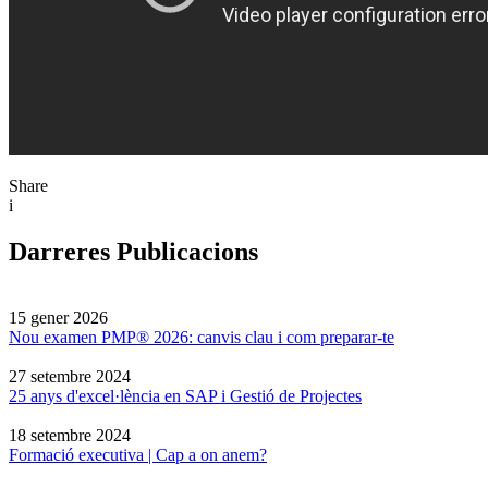
Share
i
Darreres Publicacions
15 gener 2026
Nou examen PMP® 2026: canvis clau i com preparar-te
27 setembre 2024
25 anys d'excel·lència en SAP i Gestió de Projectes
18 setembre 2024
Formació executiva | Cap a on anem?