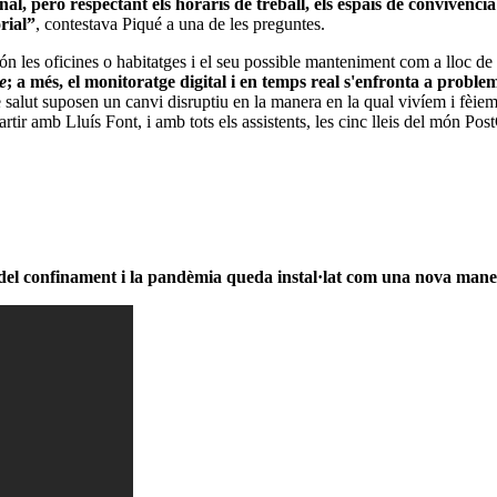
al, però respectant els horaris de treball, els espais de convivència 
rial”
, contestava Piqué a una de les preguntes.
són les oficines o habitatges i el seu possible manteniment com a lloc de 
te
; a més, el monitoratge digital i en temps real s'enfronta a problem
 salut suposen un canvi disruptiu en la manera en la qual vivíem i fèiem 
rtir amb Lluís Font, i amb tots els assistents, les cinc lleis del món 
ón del confinament i la pandèmia queda instal·lat com una nova mane