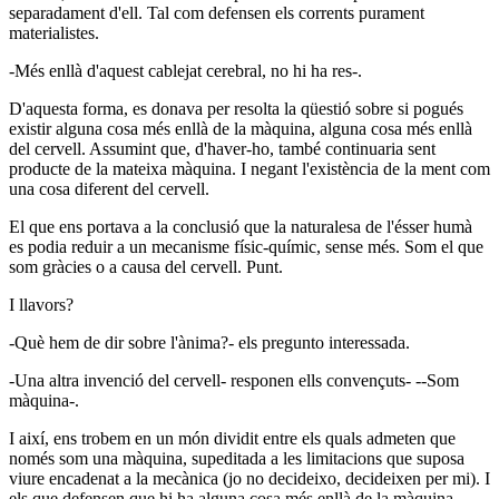
separadament d'ell. Tal com defensen els corrents purament
materialistes.
-Més enllà d'aquest cablejat cerebral, no hi ha res-.
D'aquesta forma, es donava per resolta la qüestió sobre si pogués
existir alguna cosa més enllà de la màquina, alguna cosa més enllà
del cervell. Assumint que, d'haver-ho, també continuaria sent
producte de la mateixa màquina. I negant l'existència de la ment com
una cosa diferent del cervell.
El que ens portava a la conclusió que la naturalesa de l'ésser humà
es podia reduir a un mecanisme físic-químic, sense més. Som el que
som gràcies o a causa del cervell. Punt.
I llavors?
-Què hem de dir sobre l'ànima?- els pregunto interessada.
-Una altra invenció del cervell- responen ells convençuts- --Som
màquina-.
I així, ens trobem en un món dividit entre els quals admeten que
només som una màquina, supeditada a les limitacions que suposa
viure encadenat a la mecànica (jo no decideixo, decideixen per mi). I
els que defensen que hi ha alguna cosa més enllà de la màquina,