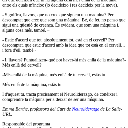
entre els quals m'incloc (jo decideixo i res decideix per la meva).
- Significa, llavors, que no crec que siguem una maquina? Per
descomptat que crec que som una màquina. Bé, de fet, no penso que
sigui una qüestió de creença. És evident, que som una màquina i,
alguna cosa més, també. –
- Estic d'acord que tot, absolutament tot, està en el cervell? Per
descomptat, que estic d'acord amb la idea que tot està en el cervell…
i fora d'ell, també.-
- I, llavors? Puntualitzen- què pot haver-hi més enllà de la màquina?-
Més enllà del cervell?
-Més enllà de la màquina, més enllà de tu cervell, estàs tu…
Més enllà de la màquina, estàs tu.
I d'aquest tu, tracta precisament el Neuroliderazgo, de conèixer i
comprendre la màquina per a deixar de ser una màquina.
Emma Barthe, professora del Curs de
Neurolideratge
de La Salle-
URL.
Responsable del programa