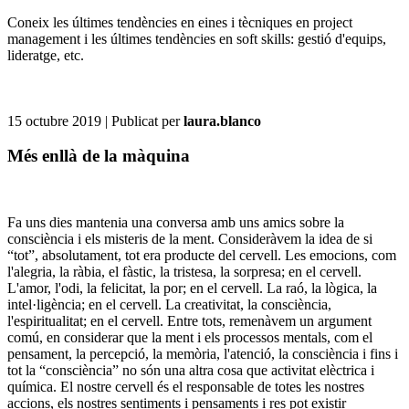
Coneix les últimes tendències en eines i tècniques en project
management i les últimes tendències en soft skills: gestió d'equips,
lideratge, etc.
15 octubre 2019
| Publicat per
laura.blanco
Més enllà de la màquina
Fa uns dies mantenia una conversa amb uns amics sobre la
consciència i els misteris de la ment. Consideràvem la idea de si
“tot”, absolutament, tot era producte del cervell. Les emocions, com
l'alegria, la ràbia, el fàstic, la tristesa, la sorpresa; en el cervell.
L'amor, l'odi, la felicitat, la por; en el cervell. La raó, la lògica, la
intel·ligència; en el cervell. La creativitat, la consciència,
l'espiritualitat; en el cervell. Entre tots, remenàvem un argument
comú, en considerar que la ment i els processos mentals, com el
pensament, la percepció, la memòria, l'atenció, la consciència i fins i
tot la “consciència” no són una altra cosa que activitat elèctrica i
química. El nostre cervell és el responsable de totes les nostres
accions, els nostres sentiments i pensaments i res pot existir