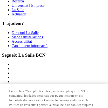
Recerca
Universitat i Empresa
La Salle
Actualitat
T’ajudem?
Directori La Salle
Mapa i instal·lacions
Accessibilitat
Canal intern informació
Segueix La Salle BCN
En fer clic a “Acceptar-les totes”, vostè accepta que FUNITEC
comuniqui les dades personals que pugui incloure en els
Membre de
formularis d'aquesta web a Google, Inc segons s'informa en la
Política de Privacitat i permet la instal·lació de cookies pròpies i