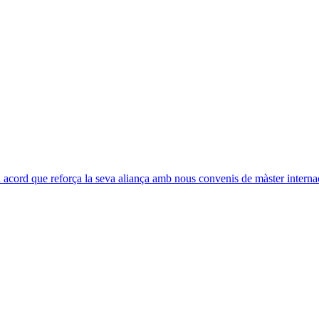
acord que reforça la seva aliança amb nous convenis de màster interna