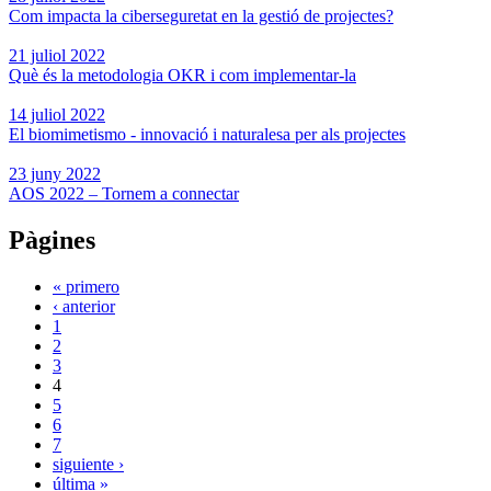
Com impacta la ciberseguretat en la gestió de projectes?
21 juliol 2022
Què és la metodologia OKR i com implementar-la
14 juliol 2022
El biomimetismo - innovació i naturalesa per als projectes
23 juny 2022
AOS 2022 – Tornem a connectar
Pàgines
« primero
‹ anterior
1
2
3
4
5
6
7
siguiente ›
última »