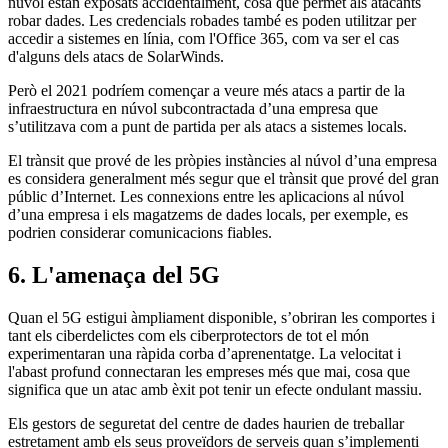
núvol estan exposats accidentalment, cosa que permet als atacants
robar dades. Les credencials robades també es poden utilitzar per
accedir a sistemes en línia, com l'Office 365, com va ser el cas
d'alguns dels atacs de SolarWinds.
Però el 2021 podríem començar a veure més atacs a partir de la
infraestructura en núvol subcontractada d’una empresa que
s’utilitzava com a punt de partida per als atacs a sistemes locals.
El trànsit que prové de les pròpies instàncies al núvol d’una empresa
es considera generalment més segur que el trànsit que prové del gran
públic d’Internet. Les connexions entre les aplicacions al núvol
d’una empresa i els magatzems de dades locals, per exemple, es
podrien considerar comunicacions fiables.
6. L'amenaça del 5G
Quan el 5G estigui àmpliament disponible, s’obriran les comportes i
tant els ciberdelictes com els ciberprotectors de tot el món
experimentaran una ràpida corba d’aprenentatge. La velocitat i
l'abast profund connectaran les empreses més que mai, cosa que
significa que un atac amb èxit pot tenir un efecte ondulant massiu.
Els gestors de seguretat del centre de dades haurien de treballar
estretament amb els seus proveïdors de serveis quan s’implementi