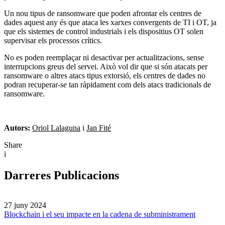
Un nou tipus de ransomware que poden afrontar els centres de
dades aquest any és que ataca les xarxes convergents de TI i OT, ja
que els sistemes de control industrials i els dispositius OT solen
supervisar els processos crítics.
No es poden reemplaçar ni desactivar per actualitzacions, sense
interrupcions greus del servei. Això vol dir que si són atacats per
ransomware o altres atacs tipus extorsió, els centres de dades no
podran recuperar-se tan ràpidament com dels atacs tradicionals de
ransomware.
Autors:
Oriol Lalaguna
i
Jan Fité
Share
i
Darreres Publicacions
27 juny 2024
Blockchain i el seu impacte en la cadena de subministrament