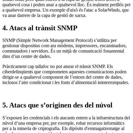
qualsevol cosa i poden anar a qualsevol lloc. És realment perillós per
a qualsevol empresa. Un exemple d'això és l'atac a SolarWinds, que
va anar darrere de la capa de gestió de xarxa.
4. Atacs al trànsit SNMP
SNMP (Simple Network Management Protocol) s’utilitza per
gestionar dispositius com ara mòdems, impressores, encaminadors,
commutadors i servidors. És un mitjà de comunicació fonamental
dins d’un centre de dades.
Pràcticament cap tallafoc no pot aturar el trànsit SNMP. Els
ciberdelinqüents que comprometen aquestes comunicacions poden
dirigir-se a qualsevol component de l’entorn del centre de dades,
inclosos l’aire condicionat i les fonts d’alimentació ininterrompudes.
5. Atacs que s’originen des del núvol
S’exposen les credencials i els atacants entren a la infraestructura del
núvol d’una empresa per, per exemple, robar recursos informàtics
per a la mineria de criptografia. Els dipòsits d'emmagatzematge al