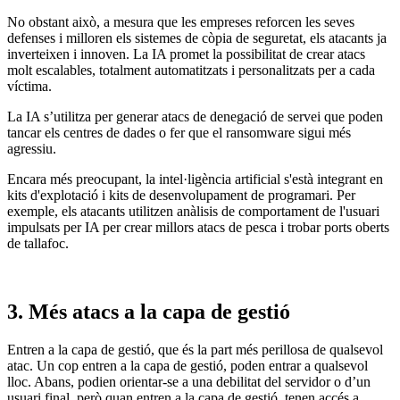
No obstant això, a mesura que les empreses reforcen les seves
defenses i milloren els sistemes de còpia de seguretat, els atacants ja
inverteixen i innoven. La IA promet la possibilitat de crear atacs
molt escalables, totalment automatitzats i personalitzats per a cada
víctima.
La IA s’utilitza per generar atacs de denegació de servei que poden
tancar els centres de dades o fer que el ransomware sigui més
agressiu.
Encara més preocupant, la intel·ligència artificial s'està integrant en
kits d'explotació i kits de desenvolupament de programari. Per
exemple, els atacants utilitzen anàlisis de comportament de l'usuari
impulsats per IA per crear millors atacs de pesca i trobar ports oberts
de tallafoc.
3. Més atacs a la capa de gestió
Entren a la capa de gestió, que és la part més perillosa de qualsevol
atac. Un cop entren a la capa de gestió, poden entrar a qualsevol
lloc. Abans, podien orientar-se a una debilitat del servidor o d’un
usuari final, però quan entren a la capa de gestió, tenen accés a