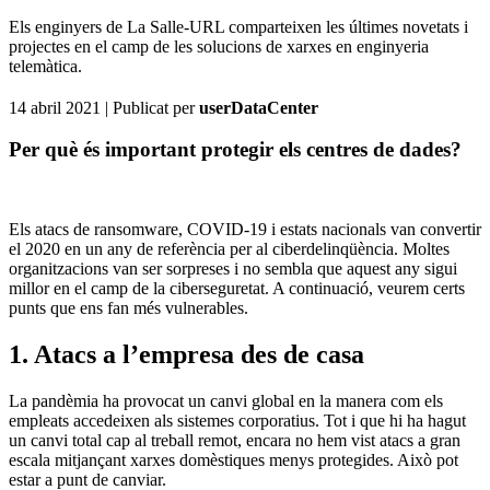
Els enginyers de La Salle-URL comparteixen les últimes novetats i
projectes en el camp de les solucions de xarxes en enginyeria
telemàtica.
14 abril 2021
| Publicat per
userDataCenter
Per què és important protegir els centres de dades?
Els atacs de ransomware, COVID-19 i estats nacionals van convertir
el 2020 en un any de referència per al ciberdelinqüència. Moltes
organitzacions van ser sorpreses i no sembla que aquest any sigui
millor en el camp de la ciberseguretat. A continuació, veurem certs
punts que ens fan més vulnerables.
1. Atacs a l’empresa des de casa
La pandèmia ha provocat un canvi global en la manera com els
empleats accedeixen als sistemes corporatius. Tot i que hi ha hagut
un canvi total cap al treball remot, encara no hem vist atacs a gran
escala mitjançant xarxes domèstiques menys protegides. Això pot
estar a punt de canviar.