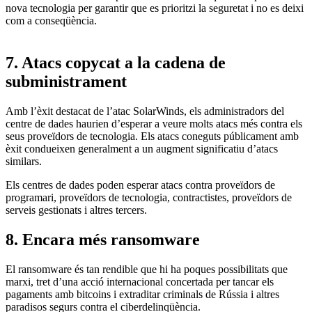
nova tecnologia per garantir que es prioritzi la seguretat i no es deixi
com a conseqüència.
7. Atacs copycat a la cadena de
subministrament
Amb l’èxit destacat de l’atac SolarWinds, els administradors del
centre de dades haurien d’esperar a veure molts atacs més contra els
seus proveïdors de tecnologia. Els atacs coneguts públicament amb
èxit condueixen generalment a un augment significatiu d’atacs
similars.
Els centres de dades poden esperar atacs contra proveïdors de
programari, proveïdors de tecnologia, contractistes, proveïdors de
serveis gestionats i altres tercers.
8. Encara més ransomware
El ransomware és tan rendible que hi ha poques possibilitats que
marxi, tret d’una acció internacional concertada per tancar els
pagaments amb bitcoins i extraditar criminals de Rússia i altres
paradisos segurs contra el ciberdelinqüència.