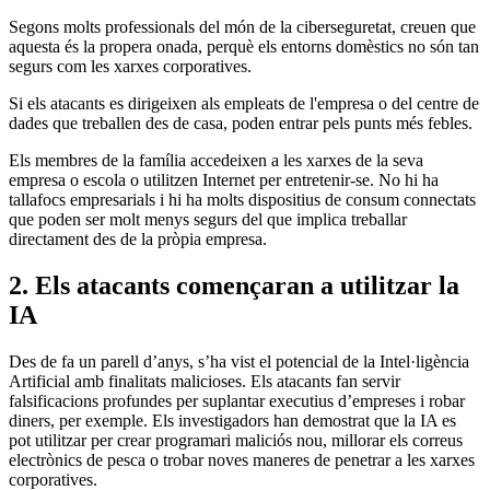
Segons molts professionals del món de la ciberseguretat, creuen que
aquesta és la propera onada, perquè els entorns domèstics no són tan
segurs com les xarxes corporatives.
Si els atacants es dirigeixen als empleats de l'empresa o del centre de
dades que treballen des de casa, poden entrar pels punts més febles.
Els membres de la família accedeixen a les xarxes de la seva
empresa o escola o utilitzen Internet per entretenir-se. No hi ha
tallafocs empresarials i hi ha molts dispositius de consum connectats
que poden ser molt menys segurs del que implica treballar
directament des de la pròpia empresa.
2. Els atacants començaran a utilitzar la
IA
Des de fa un parell d’anys, s’ha vist el potencial de la Intel·ligència
Artificial amb finalitats malicioses. Els atacants fan servir
falsificacions profundes per suplantar executius d’empreses i robar
diners, per exemple. Els investigadors han demostrat que la IA es
pot utilitzar per crear programari maliciós nou, millorar els correus
electrònics de pesca o trobar noves maneres de penetrar a les xarxes
corporatives.