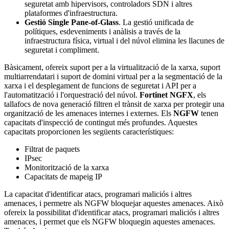
seguretat amb hipervisors, controladors SDN i altres
plataformes d'infraestructura.
Gestió Single Pane-of-Glass
. La gestió unificada de
polítiques, esdeveniments i anàlisis a través de la
infraestructura física, virtual i del núvol elimina les llacunes de
seguretat i compliment.
Bàsicament, ofereix suport per a la virtualització de la xarxa, suport
multiarrendatari i suport de domini virtual per a la segmentació de la
xarxa i el desplegament de funcions de seguretat i API per a
l'automatització i l'orquestració del núvol.
Fortinet NGFX
, els
tallafocs de nova generació filtren el trànsit de xarxa per protegir una
organització de les amenaces internes i externes. Els
NGFW
tenen
capacitats d'inspecció de contingut més profundes. Aquestes
capacitats proporcionen les següents característiques:
Filtrat de paquets
IPsec
Monitorització de la xarxa
Capacitats de mapeig IP
La capacitat d'identificar atacs, programari maliciós i altres
amenaces, i permetre als NGFW bloquejar aquestes amenaces. Això
ofereix la possibilitat d'identificar atacs, programari maliciós i altres
amenaces, i permet que els NGFW bloquegin aquestes amenaces.