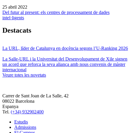
25 abril 2022
Del futur al present: els centres de processament de dades
intel·ligents
Destacats
La URL, líder de Catalunya en docència segons l’U-Ranking 2026
La Salle-URL i la Universitat del Desenvolupament de Xile signen
un acord que reforça la seva aliança amb nous convenis de màster
internacional
Veure totes les novetats
Carrer de Sant Joan de La Salle, 42
08022 Barcelona
Espanya
Tel.
(+34) 932902400
Estudis
Admissions
El Campus