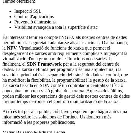
També ofereixen:
Inspecció SSL
Control d'aplicacions
Prevenció d'intrusions
Visibilitat avançada a tota la superfície d'atac
És interessant tenir en compte l'NGFX als nostres centres de dades
per millorar la seguretat i adaptar-se als atacs actuals. D'altra banda,
la
NFV,
Virtualització de funcions de xarxa que permet el
desplegament de xarxes amb requeriments complicats mitjançant la
virtualització d'una gran part de les funcions necessàries. I,
finalment, el
SDN Framework
per a la seguretat del centre de
dades. La xarxa definida per programari és una arquitectura, i la
seva idea principal és la separació del trànsit de dades i control, que
ha modificat la flexibilitat, la programabilitat i la gestió de la xarxa.
La xarxa basada en SDN conté un controlador centralitzat físic o
conceptual amb una visió global de la xarxa. Aquests dos últims,
poden millorar les operacions de gestió dels nostres centres de dades
i reduir temps i errors en el control i monitorització de la xarxa.
Això és tot per a la publicació d'avui, esperem que hàgiu après una
mica més sobre les solucions de Fortinet. Us donarem més
informació a les properes publicacions.
Matias Balzamo & Eduard Lecha