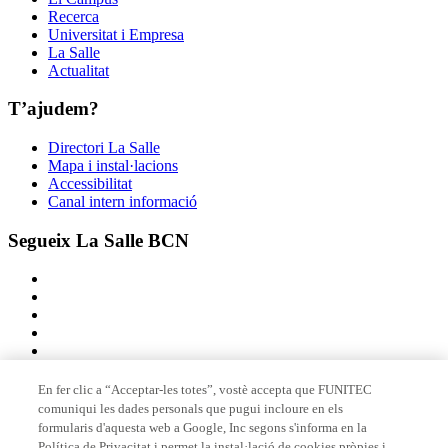
Recerca
Universitat i Empresa
La Salle
Actualitat
T’ajudem?
Directori La Salle
Mapa i instal·lacions
Accessibilitat
Canal intern informació
Segueix La Salle BCN
En fer clic a “Acceptar-les totes”, vostè accepta que FUNITEC
comuniqui les dades personals que pugui incloure en els
Membre de
formularis d'aquesta web a Google, Inc segons s'informa en la
Política de Privacitat i permet la instal·lació de cookies pròpies i