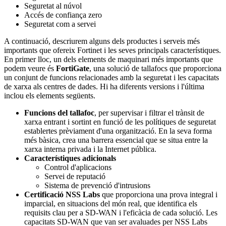
Seguretat al núvol
Accés de confiança zero
Seguretat com a servei
A continuació, descriurem alguns dels productes i serveis més
importants que ofereix Fortinet i les seves principals característiques.
En primer lloc, un dels elements de maquinari més importants que
podem veure és
FortiGate
, una solució de tallafocs que proporciona
un conjunt de funcions relacionades amb la seguretat i les capacitats
de xarxa als centres de dades. Hi ha diferents versions i l'última
inclou els elements següents.
Funcions del tallafoc
, per supervisar i filtrar el trànsit de
xarxa entrant i sortint en funció de les polítiques de seguretat
establertes prèviament d'una organització. En la seva forma
més bàsica, crea una barrera essencial que se situa entre la
xarxa interna privada i la Internet pública.
Característiques adicionals
Control d'aplicacions
Servei de reputació
Sistema de prevenció d'intrusions
Certificació NSS Labs
que proporciona una prova integral i
imparcial, en situacions del món real, que identifica els
requisits clau per a SD-WAN i l'eficàcia de cada solució. Les
capacitats SD-WAN que van ser avaluades per NSS Labs