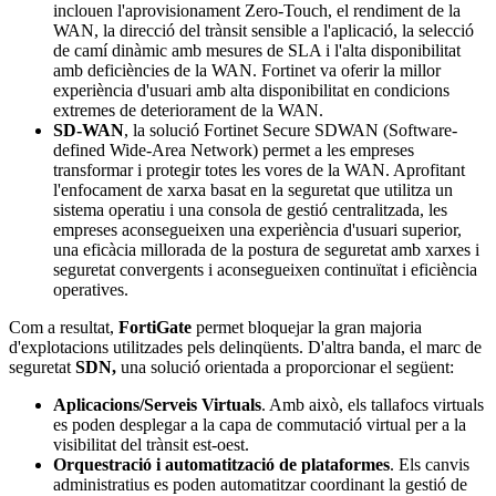
inclouen l'aprovisionament Zero-Touch, el rendiment de la
WAN, la direcció del trànsit sensible a l'aplicació, la selecció
de camí dinàmic amb mesures de SLA i l'alta disponibilitat
amb deficiències de la WAN. Fortinet va oferir la millor
experiència d'usuari amb alta disponibilitat en condicions
extremes de deteriorament de la WAN.
SD-WAN
, la solució Fortinet Secure SDWAN (Software-
defined Wide-Area Network) permet a les empreses
transformar i protegir totes les vores de la WAN. Aprofitant
l'enfocament de xarxa basat en la seguretat que utilitza un
sistema operatiu i una consola de gestió centralitzada, les
empreses aconsegueixen una experiència d'usuari superior,
una eficàcia millorada de la postura de seguretat amb xarxes i
seguretat convergents i aconsegueixen continuïtat i eficiència
operatives.
Com a resultat,
FortiGate
permet bloquejar la gran majoria
d'explotacions utilitzades pels delinqüents. D'altra banda, el marc de
seguretat
SDN,
una solució orientada a proporcionar el següent:
Aplicacions/Serveis Virtuals
. Amb això, els tallafocs virtuals
es poden desplegar a la capa de commutació virtual per a la
visibilitat del trànsit est-oest.
Orquestració i automatització de plataformes
. Els canvis
administratius es poden automatitzar coordinant la gestió de