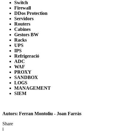
Switch
Firewall
DDos Protection
Servidors
Routers
Cabines
Gestors BW
Racks
UPS
IPS
Refrigeració
ADC
WAF
PROXY
SANDBOX
LOGS
MANAGEMENT
SIEM
Autors: Ferran Montoliu - Joan Farràs
Share
i