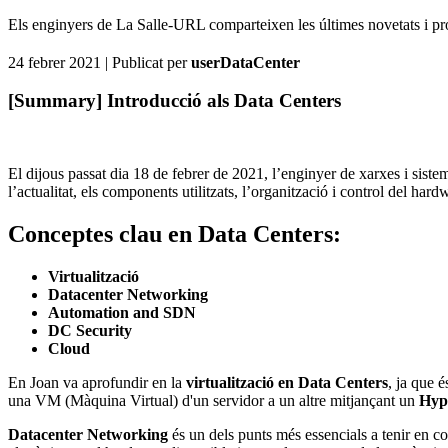
Els enginyers de La Salle-URL comparteixen les últimes novetats i pro
24 febrer 2021
| Publicat per
userDataCenter
[Summary] Introducció als Data Centers
El dijous passat dia 18 de febrer de 2021, l’enginyer de xarxes i siste
l’actualitat, els components utilitzats, l’organització i control del ha
Conceptes clau en Data Centers:
Virtualització
Datacenter Networking
Automation and SDN
DC Security
Cloud
En Joan va aprofundir en la
virtualització en Data Centers
, ja que 
una VM (Màquina Virtual) d'un servidor a un altre mitjançant un
Hyp
Datacenter Networking
és un dels punts més essencials a tenir en co