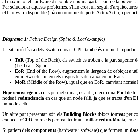
al màxim tot el hardware disponible i no malgastar part de la potènci
Per solucionar aquests problemes, s'han creat un seguit d'arquitectur
el hardware disponible (màxim nombre de ports Actiu/Actiu) i perme
Diagrama 1:
Fabric Design (Spine & Leaf example)
La situació física dels Switch dins el CPD també és un punt important 
ToR
(Top of the Rack), els switch es troben a la part superior d
(Leaf) a la Spine.
EoR
(End of the Row), augmentem la llargada de cablejat a utili
entre Switch i aïllem els dispositius de xarxa en un Rack.
MoR
(Middle of the Row), igual que en EoR, canviant només l
Hiperconvergència
ens permet sumar, és a dir, creem una
Pool
de to
nodes i
redundància
en cas que un node falli, ja que es tracta d'un
Di
un node actiu.
Un altre punt presentat, són els
Building Blocks
(blocs formats per c
connectar CPD entre ells per mantenir una millor
redundància
, en c
Si parlem dels
components
(hardware i software) que formen un
dat