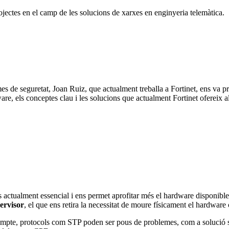
jectes en el camp de les solucions de xarxes en enginyeria telemàtica.
mes de seguretat, Joan Ruiz, que actualment treballa a Fortinet, ens va p
rdware, els conceptes clau i les solucions que actualment Fortinet ofereix 
és actualment essencial i ens permet aprofitar més el hardware disponibl
ervisor
, el que ens retira la necessitat de moure físicament el hardware
mpte, protocols com STP poden ser pous de problemes, com a solució s'evi