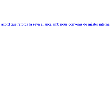
acord que reforça la seva aliança amb nous convenis de màster interna