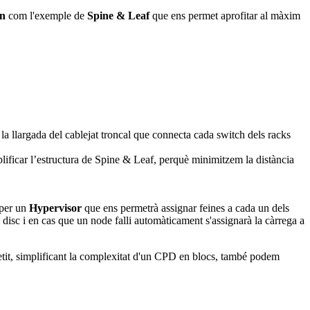
gn
com l'exemple de
Spine & Leaf
que ens permet aprofitar al màxim
 la llargada del cablejat troncal que connecta cada switch dels racks
plificar l’estructura de Spine & Leaf, perquè minimitzem la distància
 per un
Hypervisor
que ens permetrà assignar feines a cada un dels
x disc i en cas que un node falli automàticament s'assignarà la càrrega a
tit, simplificant la complexitat d'un CPD en blocs, també podem