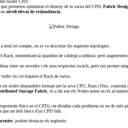
a del nostre CPD.
es que permeten optimitzar el disseny de la xarxa del CPD,
Fabric Desi
t un
nivell elevat de redundància
.
a tenir en compte, on es va descriure les següents topologies:
el Rack, minimitzant la quantitat de cablejat a utilitzar, però augmentem
tzar entre un servidor i els seus respectius switch, però ens permet sim
’ordre on col·loquem el Rack de xarxa.
ts els nodes disponibles formats per la seva CPU, Ram i Disc, controlat
stributed Storage Fabric
, és a dir tots els Nodes tenen accés al matei
omponents físics en el CPD), on dividim cada problema en un de més pe
as que un dels blocs d'un CPD falli.
acenter
, podem destacar els següents: