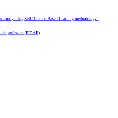
cess study using Self Directed Based Learning methodology"
ió de professors (FIDAE)