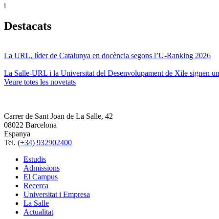
i
Destacats
La URL, líder de Catalunya en docència segons l’U-Ranking 2026
La Salle-URL i la Universitat del Desenvolupament de Xile signen un 
Veure totes les novetats
Carrer de Sant Joan de La Salle, 42
08022 Barcelona
Espanya
Tel.
(+34) 932902400
Estudis
Admissions
El Campus
Recerca
Universitat i Empresa
La Salle
Actualitat