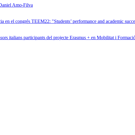
 Daniel Amo-Filva
nència en el congrés TEEM22: "Students’ performance and academic suc
rs italians participants del projecte Erasmus + en Mobilitat i Formac