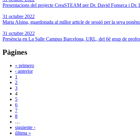
Presentacions del projecte CreaSTEAM per Dr. David Fonseca i Dr.
31 octubre 2022
Maria Alsina, guardonada al millor article de sessió per la seva po
31 octubre 2022
Presència en La Salle Campus Barcelona, URL, del 6è grup de professo
Pàgines
« primero
‹ anterior
1
2
3
4
5
6
7
8
…
siguiente ›
última »