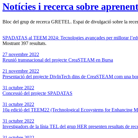
Notícies i recerca sobre aprenen
Bloc del grup de recerca GRETEL. Espai de divulgació sobre la recerc
SPADATAS al TEEM 2024: Tecnologies avançades per millorar l’ed
Mostrant 397 resultats.
27 novembre 2022
Reunió transnacional del projecte CreaSTEAM en Bursa
21 novembre 2022
Presentació del projecte DivInTech dins de CreaSTEAM com una bon
31 octubre 2022
Concessió del projecte SPADATAS
31 octubre 2022
10a edició del TEEM22 (Technological Ecosystems for Enhancing Mul
31 octubre 2022
Investigadors de la línia TEL del grup HER presenten resultats de r
31 octubre 2022