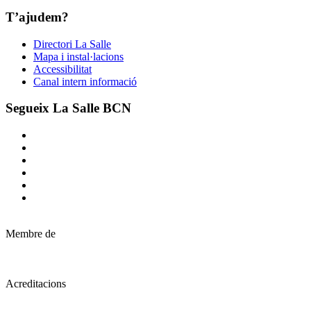
T’ajudem?
Directori La Salle
Mapa i instal·lacions
Accessibilitat
Canal intern informació
Segueix La Salle BCN
Membre de
Acreditacions