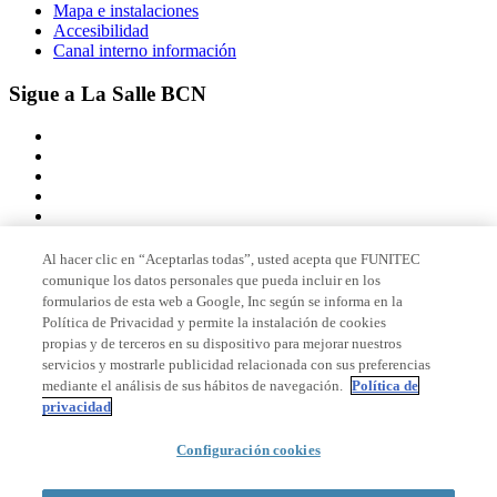
Mapa e instalaciones
Accesibilidad
Canal interno información
Sigue a La Salle BCN
Al hacer clic en “Aceptarlas todas”, usted acepta que FUNITEC
comunique los datos personales que pueda incluir en los
Miembro de
formularios de esta web a Google, Inc según se informa en la
Política de Privacidad y permite la instalación de cookies
propias y de terceros en su dispositivo para mejorar nuestros
servicios y mostrarle publicidad relacionada con sus preferencias
Acreditaciones
mediante el análisis de sus hábitos de navegación.
Política de
privacidad
Configuración cookies
© 2026 La Salle Campus Barcelona - URL |
Aviso legal
|
Política de
privacidad
|
Política de cookies