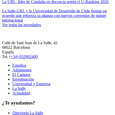
La URL, líder de Cataluña en docencia según el U-Ranking 2026
La Salle-URL y la Universidad de Desarrollo de Chile firman un
acuerdo que refuerza su alianza con nuevos convenios de máster
internacional
Ver todas las novedades
Calle de Sant Joan de La Salle, 42
08022 Barcelona
España
Tel.
(+34) 932902400
Estudios
Admisiones
El Campus
Investigación
Universidad y Empresa
La Salle
Actualidad
¿Te ayudamos?
Directorio La Salle