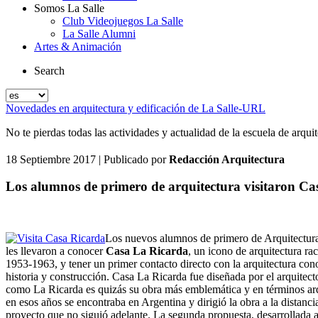
Somos La Salle
Club Videojuegos La Salle
La Salle Alumni
Artes & Animación
Search
Novedades en arquitectura y edificación de La Salle-URL
No te pierdas todas las actividades y actualidad de la escuela de arqu
18 Septiembre 2017
| Publicado por
Redacción Arquitectura
Los alumnos de primero de arquitectura visitaron Cas
Los nuevos alumnos de primero de Arquitectura t
les llevaron a conocer
Casa La Ricarda
, un icono de arquitectura ra
1953-1963, y tener un primer contacto directo con la arquitectura cono
historia y construcción. Casa La Ricarda fue diseñada por el arquite
como La Ricarda es quizás su obra más emblemática y en términos arq
en esos años se encontraba en Argentina y dirigió la obra a la distanci
proyecto que no siguió adelante. La segunda propuesta, desarrollada a 