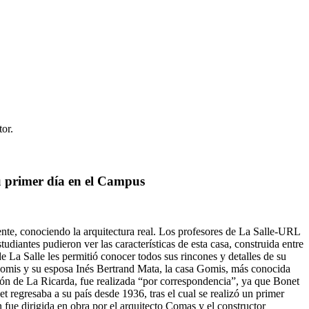
tor.
su primer día en el Campus
ente, conociendo la arquitectura real. Los profesores de La Salle-URL
udiantes pudieron ver las características de esta casa, construida entre
e La Salle les permitió conocer todos sus rincones y detalles de su
 Gomis y su esposa Inés Bertrand Mata, la casa Gomis, más conocida
ón de La Ricarda, fue realizada “por correspondencia”, ya que Bonet
t regresaba a su país desde 1936, tras el cual se realizó un primer
 fue dirigida en obra por el arquitecto Comas y el constructor