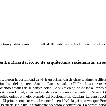
itectura y edificación de La Salle-URL, además de las tendencias del sec
a La Ricarda, icono de arquitectura racionalista, en 
uvieron la posibilidad de vivir un primer día de clase totalmente difer
cionalista del arquitecto Antonio Bonet situada en El Prat. Los nuevos est
ciendo detalles de su construcción. La visita en grupo de los alumnos d
cto Antonio Bonet, en estrecha colaboración con el propietario Ricardo
uitectónicos el mejor ejemplo del Racionalismo Catalán. La construcci
a. El primer contacto con el cliente fue en 1949, la primera vez que Bone
partir de 1953 fue la finalmente aceptada y construida. La construcción