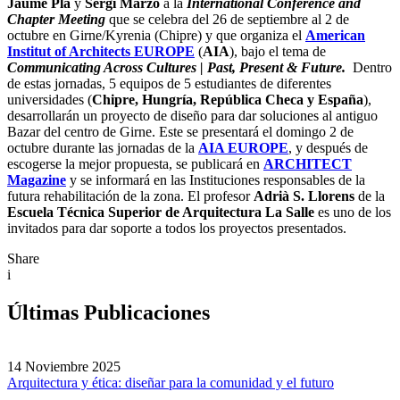
Jaume Pla
y
Sergi Marzo
a la
International Conference and
Chapter Meeting
que se celebra
del 26 de septiembre al 2 de
octubre en Girne/Kyrenia (Chipre) y que organiza el
American
Institut of Architects EUROPE
(
AIA
), bajo el tema de
Communicating Across Cultures | Past, Present & Future.
Dentro
de estas jornadas, 5 equipos de 5 estudiantes de diferentes
universidades (
Chipre, Hungría, República Checa y España
),
desarrollarán un proyecto de diseño para dar soluciones al antiguo
Bazar del centro de Girne. Este se presentará el domingo 2 de
octubre durante las jornadas de la
AIA EUROPE
, y después de
escogerse la mejor propuesta, se publicará en
ARCHITECT
Magazine
y se informará en las Instituciones responsables de la
futura rehabilitación de la zona. El profesor
Adrià S. Llorens
de la
Escuela Técnica Superior de Arquitectura La Salle
es uno de los
invitados para dar soporte a todos los proyectos presentados.
Share
i
Últimas Publicaciones
14 Noviembre 2025
Arquitectura y ética: diseñar para la comunidad y el futuro