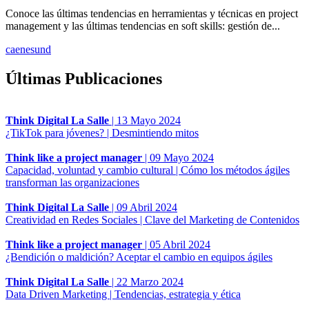
Conoce las últimas tendencias en herramientas y técnicas en project
management y las últimas tendencias en soft skills: gestión de...
ca
en
es
und
Últimas Publicaciones
Think Digital La Salle
|
13 Mayo 2024
¿TikTok para jóvenes? | Desmintiendo mitos
Think like a project manager
|
09 Mayo 2024
Capacidad, voluntad y cambio cultural | Cómo los métodos ágiles
transforman las organizaciones
Think Digital La Salle
|
09 Abril 2024
Creatividad en Redes Sociales | Clave del Marketing de Contenidos
Think like a project manager
|
05 Abril 2024
¿Bendición o maldición? Aceptar el cambio en equipos ágiles
Think Digital La Salle
|
22 Marzo 2024
Data Driven Marketing | Tendencias, estrategia y ética