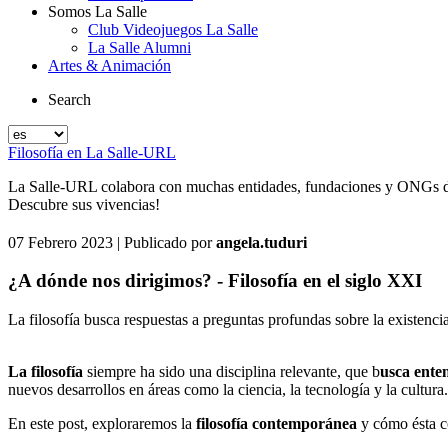
Somos La Salle
Club Videojuegos La Salle
La Salle Alumni
Artes & Animación
Search
Filosofía en La Salle-URL
La Salle-URL colabora con muchas entidades, fundaciones y ONGs de ám
Descubre sus vivencias!
07 Febrero 2023
| Publicado por
angela.tuduri
¿A dónde nos dirigimos? - Filosofía en el siglo XXI
La filosofía busca respuestas a preguntas profundas sobre la existencia
La filosofía
siempre ha sido una disciplina relevante, que b
usca enten
nuevos desarrollos en áreas como la ciencia, la tecnología y la cultura
En este post, exploraremos la
filosofía contemporánea
y cómo ésta c