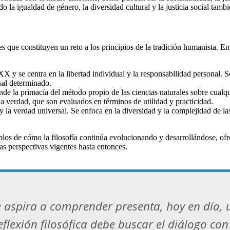
o la igualdad de género, la diversidad cultural y la justicia social tambi
s que constituyen un reto a los principios de la tradición humanista. En
 XX y se centra en la libertad individual y la responsabilidad personal
sal determinado.
iende la primacía del método propio de las ciencias naturales sobre cual
a verdad, que son evaluados en términos de utilidad y practicidad.
y la verdad universal. Se enfoca en la diversidad y la complejidad de la
los de cómo la filosofía continúa evolucionando y desarrollándose, ofr
as perspectivas vigentes hasta entonces.
e aspira a comprender presenta, hoy en día,
flexión filosófica debe buscar el diálogo con 