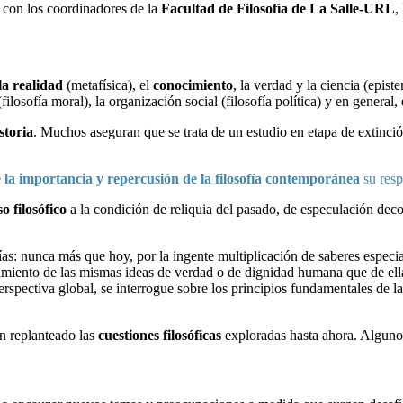
s con los coordinadores de la
Facultad de Filosofía de La Salle-URL
,
la realidad
(metafísica), el
conocimiento
, la verdad y la ciencia (epist
filosofía moral), la organización social (filosofía política) y en general,
storia
. Muchos aseguran que se trata de un estudio en etapa de extinci
 la importancia y repercusión de la filosofía contemporánea
su res
o filosófico
a la condición de reliquia del pasado, de especulación deco
días: nunca más que hoy, por la ingente multiplicación de saberes especi
amiento de las mismas ideas de verdad o de dignidad humana que de ellas
spectiva global, se interrogue sobre los principios fundamentales de la 
n replanteado las
cuestiones filosóficas
exploradas hasta ahora. Alguno