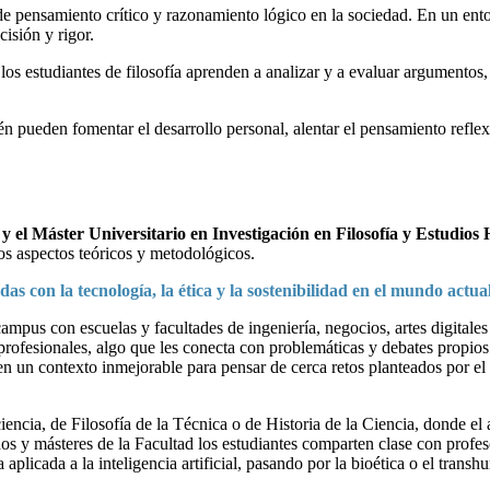
 de pensamiento crítico y razonamiento lógico en la sociedad. En un ent
cisión y rigor.
 los estudiantes de filosofía aprenden a analizar y a evaluar argumentos,
én pueden fomentar el desarrollo personal, alentar el pensamiento refle
, y el Máster Universitario en Investigación en Filosofía y Estudi
los aspectos teóricos y metodológicos.
 con la tecnología, la ética y la sostenibilidad en el mundo actu
mpus con escuelas y facultades de ingeniería, negocios, artes digitales
profesionales, algo que les conecta con problemáticas y debates propios 
s en un contexto inmejorable para pensar de cerca retos planteados por 
encia, de Filosofía de la Técnica o de Historia de la Ciencia, donde el
os y másteres de la Facultad los estudiantes comparten clase con profeso
 aplicada a la inteligencia artificial, pasando por la bioética o el tran