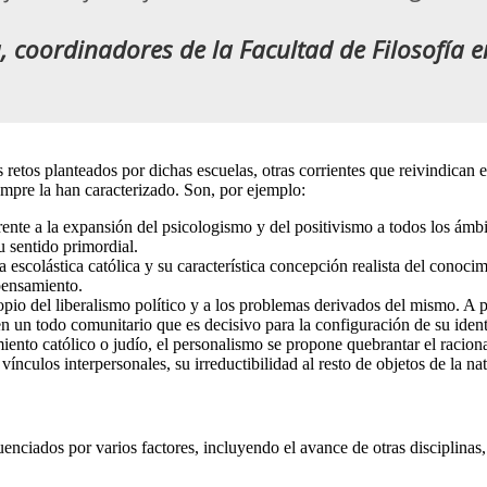
a, coordinadores de la Facultad de Filosofía 
retos planteados por dichas escuelas, otras corrientes que reivindican 
iempre la han caracterizado. Son, por ejemplo:
l, frente a la expansión del psicologismo y del positivismo a todos los ám
u sentido primordial.
 la escolástica católica y su característica concepción realista del conoc
pensamiento.
io del liberalismo político y a los problemas derivados del mismo. A pe
en un todo comunitario que es decisivo para la configuración de su iden
ento católico o judío, el personalismo se propone quebrantar el racion
ínculos interpersonales, su irreductibilidad al resto de objetos de la na
uenciados por varios factores, incluyendo el avance de otras disciplinas,