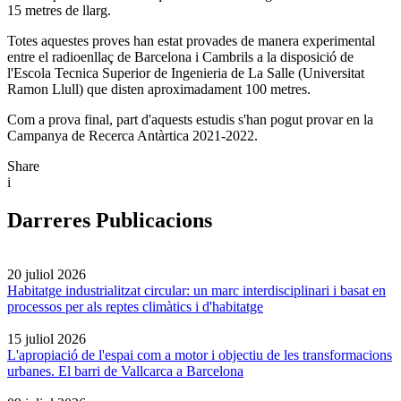
15 metres de llarg.
Totes aquestes proves han estat provades de manera experimental
entre el radioenllaç de Barcelona i Cambrils a la disposició de
l'Escola Tecnica Superior de Ingenieria de La Salle (Universitat
Ramon Llull) que disten aproximadament 100 metres.
Com a prova final, part d'aquests estudis s'han pogut provar en la
Campanya de Recerca Antàrtica 2021-2022.
Share
i
Darreres Publicacions
20 juliol 2026
Habitatge industrialitzat circular: un marc interdisciplinari i basat en
processos per als reptes climàtics i d'habitatge
15 juliol 2026
L'apropiació de l'espai com a motor i objectiu de les transformacions
urbanes. El barri de Vallcarca a Barcelona