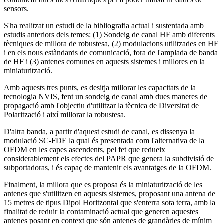
sensors.
S'ha realitzat un estudi de la bibliografia actual i sustentada amb
estudis anteriors dels temes: (1) Sondeig de canal HF amb diferents
tècniques de millora de robustesa, (2) modulacions utilitzades en HF
i en els nous estàndards de comunicació, fora de l'amplada de banda
de HF i (3) antenes comunes en aquests sistemes i millores en la
miniaturització.
Amb aquests tres punts, es desitja millorar les capacitats de la
tecnologia NVIS, fent un sondeig de canal amb dues maneres de
propagació amb l'objectiu d'utilitzar la tècnica de Diversitat de
Polarització i així millorar la robustesa.
D'altra banda, a partir d'aquest estudi de canal, es dissenya la
modulació SC-FDE la qual és presentada com l'alternativa de la
OFDM en les capes ascendents, pel fet que redueix
considerablement els efectes del PAPR que genera la subdivisió de
subportadoras, i és capaç de mantenir els avantatges de la OFDM.
Finalment, la millora que es proposa és la miniaturització de les
antenes que s'utilitzen en aquests sistemes, proposant una antena de
15 metres de tipus Dipol Horitzontal que s'enterra sota terra, amb la
finalitat de reduir la contaminació actual que generen aquestes
antenes posant en context que són antenes de grandàries de mínim