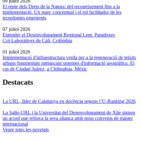
09 juliol 2026
El repte dels Drets de la Natura: del reconeixement fins a la
implementació. Un marc conceptual i el rol facilitador de les
tecnologies emergents
07 juliol 2026
Entendre el Desenvolupament Regional Lent. Paradoxes
Col·Laboratives de Cali, Colòmbia
01 juliol 2026
Implementació d'infraestructura verda per a la regeneració de teixits
urbans fragmentats mitjançant sistemes d'informació geogràfica. El
cas de Ciudad Juárez, a Chihuahua, Mèxic
Destacats
La URL, líder de Catalunya en docència segons l’U-Ranking 2026
La Salle-URL i la Universitat del Desenvolupament de Xile signen
un acord que reforça la seva aliança amb nous convenis de màster
internacional
Veure totes les novetats