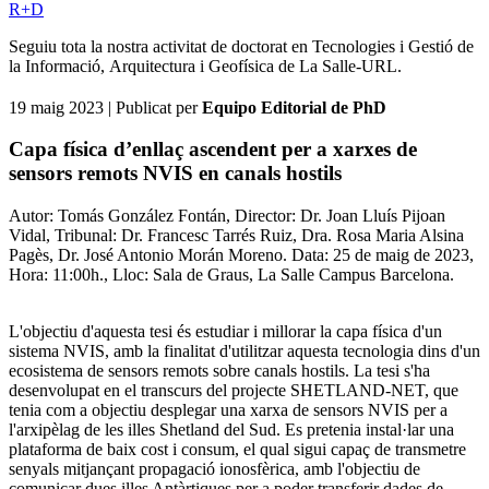
R+D
Seguiu tota la nostra activitat de doctorat en Tecnologies i Gestió de
la Informació, Arquitectura i Geofísica de La Salle-URL.
19 maig 2023
| Publicat per
Equipo Editorial de PhD
Capa física d’enllaç ascendent per a xarxes de
sensors remots NVIS en canals hostils
Autor: Tomás González Fontán, Director: Dr. Joan Lluís Pijoan
Vidal, Tribunal: Dr. Francesc Tarrés Ruiz, Dra. Rosa Maria Alsina
Pagès, Dr. José Antonio Morán Moreno. Data: 25 de maig de 2023,
Hora: 11:00h., Lloc: Sala de Graus, La Salle Campus Barcelona.
L'objectiu d'aquesta tesi és estudiar i millorar la capa física d'un
sistema NVIS, amb la finalitat d'utilitzar aquesta tecnologia dins d'un
ecosistema de sensors remots sobre canals hostils. La tesi s'ha
desenvolupat en el transcurs del projecte SHETLAND-NET, que
tenia com a objectiu desplegar una xarxa de sensors NVIS per a
l'arxipèlag de les illes Shetland del Sud. Es pretenia instal·lar una
plataforma de baix cost i consum, el qual sigui capaç de transmetre
senyals mitjançant propagació ionosfèrica, amb l'objectiu de
comunicar dues illes Antàrtiques per a poder transferir dades de