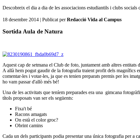
Descobreix el dia a dia de les associacions estudiantils i clubs social
18 desembre 2014
| Publicat per
Redacció Vida al Campus
Sortida Aula de Natura
Aquest cap de setmana el Club de foto, juntament amb altres entitats 
A allà hem pogut gaudir de la fotografia traient profit dels magnífics en
comentar-les i votar-les, ja que es tenien preparats premis per les imat
ho vam passar d'allò més bé!
Una de les activitats que teníem preparades era una gimcana fotogràfica
títols proposats van ser els següents:
Fixa't bé
Racons amagats
On està el color groc?
Obrint camins
Cada un dels participants podia presentar una única fotografia per a ca