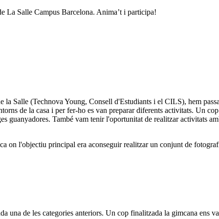
s de La Salle Campus Barcelona. Anima’t i participa!
de la Salle (Technova Young, Consell d'Estudiants i el CILS), hem pass
torns de la casa i per fer-ho es van preparar diferents activitats. Un cop 
ges guanyadores. També vam tenir l'oportunitat de realitzar activitats amb
 on l'objectiu principal era aconseguir realitzar un conjunt de fotograf
da una de les categories anteriors. Un cop finalitzada la gimcana ens vam