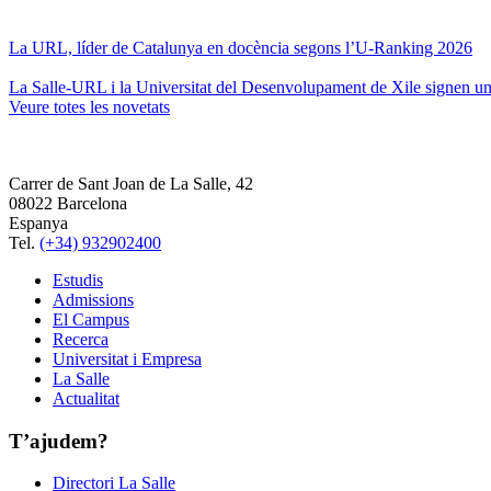
La URL, líder de Catalunya en docència segons l’U-Ranking 2026
La Salle-URL i la Universitat del Desenvolupament de Xile signen un 
Veure totes les novetats
Carrer de Sant Joan de La Salle, 42
08022 Barcelona
Espanya
Tel.
(+34) 932902400
Estudis
Admissions
El Campus
Recerca
Universitat i Empresa
La Salle
Actualitat
T’ajudem?
Directori La Salle