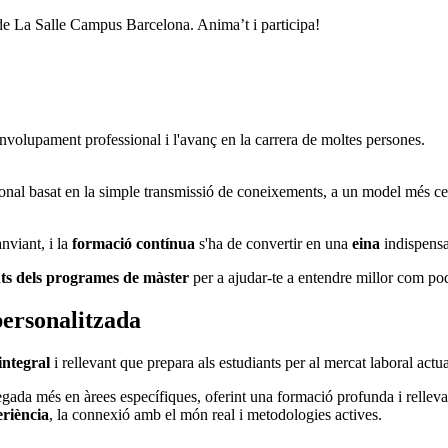
s de La Salle Campus Barcelona. Anima’t i participa!
envolupament professional i l'avanç en la carrera de moltes persones.
onal basat en la simple transmissió de coneixements, a un model més centr
anviant, i la
formació contínua
s'ha de convertir en una
eina
indispensa
ts dels programes de màster
per a ajudar-te a entendre millor com pod
 personalitzada
integral
i rellevant que prepara als estudiants per al mercat laboral actu
egada més en àrees específiques, oferint una formació profunda i rellevan
eriència
, la connexió amb el món real i metodologies actives.