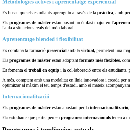
Metodologies actives i aprenentatge experiencial
Es busca que els estudiants aprenguin a través de la
pràctica
, amb
pro
Els
programes de màster
estan posant un èmfasi major en
l'aprenen
l'aula a situacions reals del món laboral.
Aprenentatge blended i flexibilitat
Es combina la formació
presencial
amb la
virtual
, permetent una ma
Els
programes de màster
estan adoptant
formats més flexibles
, com
Es fomenta el
treball en equip
i la col·laboració entre els estudiants
A més, comptem amb una modalitat en línia innovadora i creada per nos
optimitzar al màxim el teu temps d'estudi, amb el mateix acompanyam
Internacionalització
Els
programes de màster
estan apostant per la
internacionalització
Els estudiants que participen en
programes internacionals
tenen a mé
Programes i tendències actuals