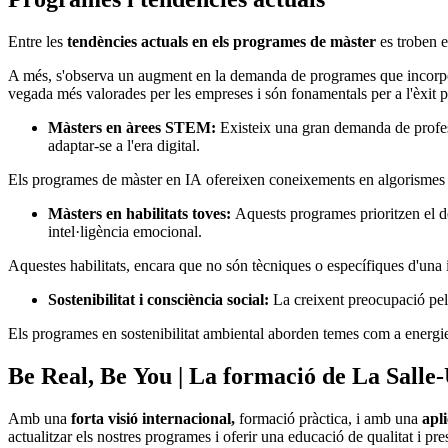
Entre les
tendències actuals en els programes de màster
es troben el
A més, s'observa un augment en la demanda de programes que incorpor
vegada més valorades per les empreses i són fonamentals per a l'èxit 
Màsters en àrees STEM:
Existeix una gran demanda de profess
adaptar-se a l'era digital.
Els programes de màster en IA ofereixen coneixements en algorismes d
Màsters en habilitats toves:
Aquests programes prioritzen el de
intel·ligència emocional.
Aquestes habilitats, encara que no són tècniques o específiques d'una i
Sostenibilitat i consciència social:
La creixent preocupació pel 
Els programes en sostenibilitat ambiental aborden temes com a energie
Be Real, Be You | La formació de La Sall
Amb una
forta visió internacional,
formació pràctica, i amb una
apli
actualitzar els nostres programes i oferir una educació de qualitat i pre