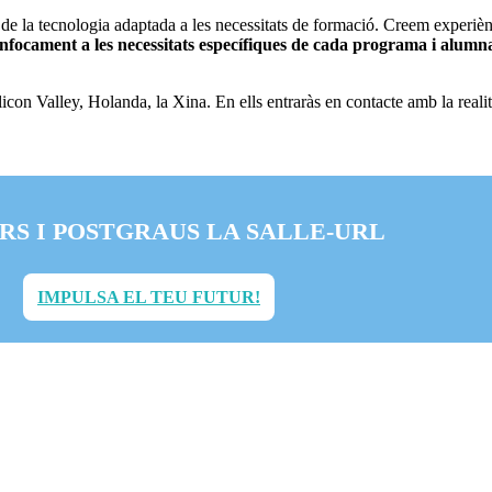
 de la tecnologia adaptada a les necessitats de formació. Creem experiènc
nfocament a les necessitats específiques de cada programa i alumna
licon Valley, Holanda, la Xina. En ells entraràs en contacte amb la reali
RS I POSTGRAUS LA SALLE-URL
IMPULSA EL TEU FUTUR!