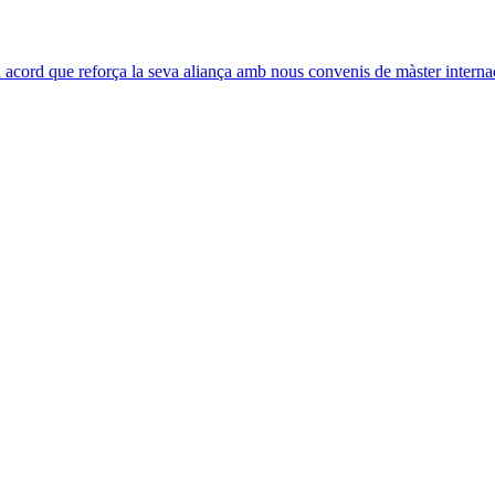
acord que reforça la seva aliança amb nous convenis de màster interna