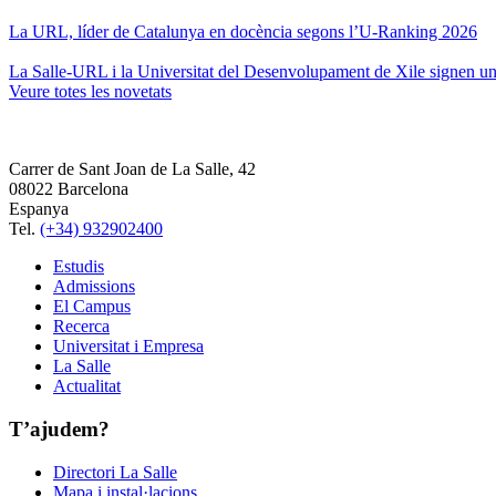
La URL, líder de Catalunya en docència segons l’U-Ranking 2026
La Salle-URL i la Universitat del Desenvolupament de Xile signen un 
Veure totes les novetats
Carrer de Sant Joan de La Salle, 42
08022 Barcelona
Espanya
Tel.
(+34) 932902400
Estudis
Admissions
El Campus
Recerca
Universitat i Empresa
La Salle
Actualitat
T’ajudem?
Directori La Salle
Mapa i instal·lacions