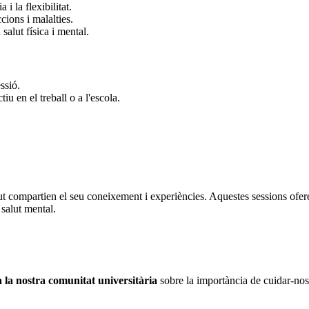
 i la flexibilitat.
cions i malalties.
salut física i mental.
ssió.
iu en el treball o a l'escola.
ut compartien el seu coneixement i experiències. Aquestes sessions oferei
a salut mental.
 a la nostra comunitat universitària
sobre la importància de cuidar-nos 