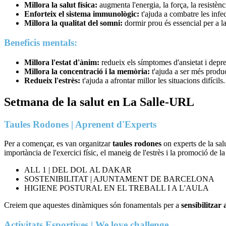
Millora la salut física:
augmenta l'energia, la força, la resistència
Enforteix el sistema immunològic:
t'ajuda a combatre les infec
Millora la qualitat del somni:
dormir prou és essencial per a la 
Beneficis mentals:
Millora l'estat d'ànim:
redueix els símptomes d'ansietat i depre
Millora la concentració i la memòria:
t'ajuda a ser més product
Redueix l'estrès:
t'ajuda a afrontar millor les situacions difícils.
Setmana de la salut en La Salle-URL
Taules Rodones | Aprenent d'Experts
Per a començar, es van organitzar
taules rodones
on experts de la sal
importància de l'exercici físic, el maneig de l'estrès i la promoció de l
ALL 1 | DEL DOL AL DAKAR
SOSTENIBILITAT | AJUNTAMENT DE BARCELONA
HIGIENE POSTURAL EN EL TREBALL I A L'AULA
Creiem que aquestes dinàmiques són fonamentals per a
sensibilitzar
Activitats Esportives | We love challenge