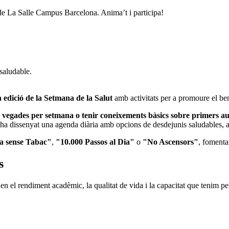
s de La Salle Campus Barcelona. Anima’t i participa!
 saludable.
 edició de la Setmana de la Salut
amb activitats per a promoure el ben
s vegades per setmana o tenir coneixements bàsics sobre primers au
ha dissenyat una agenda diària amb opcions de desdejunis saludables, acti
a sense Tabac"
,
"10.000 Passos al Dia"
o
"No Ascensors"
, fomentan
es
en el rendiment acadèmic, la qualitat de vida i la capacitat que tenim per