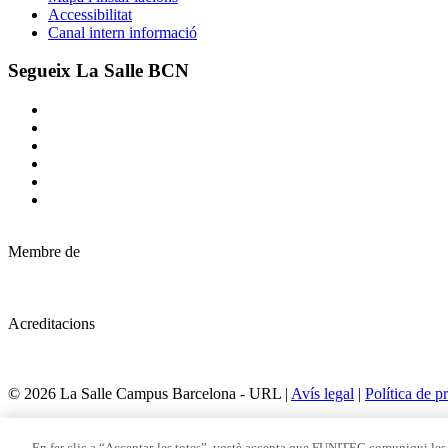
Accessibilitat
Canal intern informació
Segueix La Salle BCN
Membre de
Acreditacions
© 2026 La Salle Campus Barcelona - URL |
Avís legal
|
Política de pr
Formulari de cerca
En fer clic a “Acceptar-les totes”, vostè accepta que FUNITEC comuniqui les 