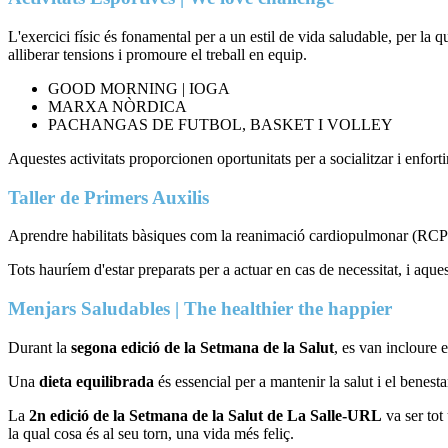
L'exercici físic és fonamental per a un estil de vida saludable, per la q
alliberar tensions i promoure el treball en equip.
GOOD MORNING | IOGA
MARXA NÒRDICA
PACHANGAS DE FUTBOL, BASKET I VOLLEY
Aquestes activitats proporcionen oportunitats per a socialitzar i enfort
Taller de Primers Auxilis
Aprendre habilitats bàsiques com la reanimació cardiopulmonar (RCP), 
Tots hauríem d'estar preparats per a actuar en cas de necessitat, i aqu
Menjars Saludables | The healthier the happier
Durant la
segona edició de la Setmana de la Salut
, es van incloure
Una
dieta equilibrada
és essencial per a mantenir la salut i el benes
La
2n edició de la Setmana de la Salut de La Salle-URL
va ser tot
la qual cosa és al seu torn, una vida més feliç.