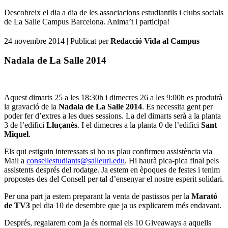
Descobreix el dia a dia de les associacions estudiantils i clubs socials
de La Salle Campus Barcelona. Anima’t i participa!
24 novembre 2014
| Publicat per
Redacció Vida al Campus
Nadala de La Salle 2014
Aquest dimarts 25 a les 18:30h i dimecres 26 a les 9:00h es produirà
la gravació de la
Nadala de La Salle 2014
. Es necessita gent per
poder fer d’extres a les dues sessions. La del dimarts serà a la planta
3 de l’edifici
Lluçanès
. I el dimecres a la planta 0 de l’edifici
Sant
Miquel
.
Els qui estiguin interessats si ho us plau confirmeu assistència via
Mail a
consellestudiants@salleurl.edu
. Hi haurà pica-pica final pels
assistents després del rodatge. Ja estem en èpoques de festes i tenim
propostes des del Consell per tal d’ensenyar el nostre esperit solidari.
Per una part ja estem preparant la venta de pastissos per la
Marató
de TV3
pel dia 10 de desembre que ja us explicarem més endavant.
Després, regalarem com ja és normal els 10 Giveaways a aquells