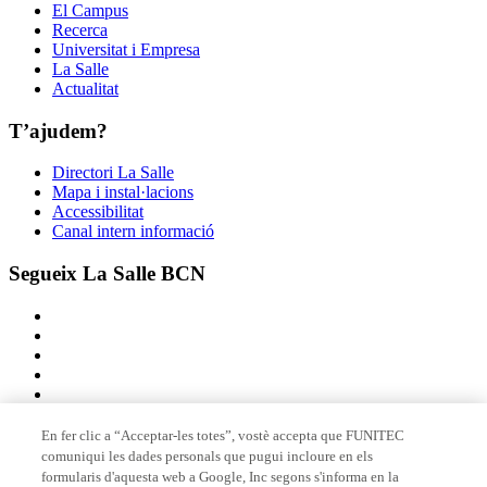
El Campus
Recerca
Universitat i Empresa
La Salle
Actualitat
T’ajudem?
Directori La Salle
Mapa i instal·lacions
Accessibilitat
Canal intern informació
Segueix La Salle BCN
En fer clic a “Acceptar-les totes”, vostè accepta que FUNITEC
comuniqui les dades personals que pugui incloure en els
Membre de
formularis d'aquesta web a Google, Inc segons s'informa en la