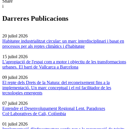
Share
i
Darreres Publicacions
20 juliol 2026
Habitatge industrialitzat circular: un marc interdisciplinari i basat en
processos per als reptes climàtics i d'habitatge
15 juliol 2026
L'apropiació de l'espai com a motor i objectiu de les transformacions
urbanes. El barri de Vallcarca a Barcelona
09 juliol 2026
El repte dels Drets de la Natura: del reconeixement fins a la
implementació. Un marc conceptual i el rol facilitador de les
tecnologies emergents
07 juliol 2026
Entendre el Desenvolupament Regional Lent. Paradoxes
Col·Laboratives de Cali, Colòmbia
01 juliol 2026