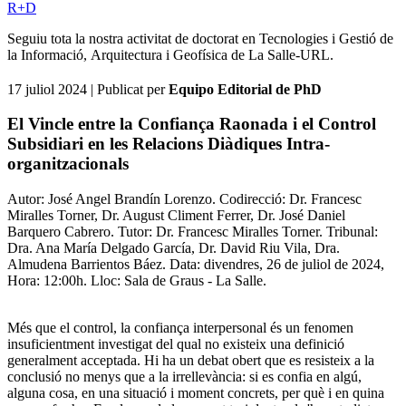
R+D
Seguiu tota la nostra activitat de doctorat en Tecnologies i Gestió de
la Informació, Arquitectura i Geofísica de La Salle-URL.
17 juliol 2024
| Publicat per
Equipo Editorial de PhD
El Vincle entre la Confiança Raonada i el Control
Subsidiari en les Relacions Diàdiques Intra-
organitzacionals
Autor: José Angel Brandín Lorenzo. Codirecció: Dr. Francesc
Miralles Torner, Dr. August Climent Ferrer, Dr. José Daniel
Barquero Cabrero. Tutor: Dr. Francesc Miralles Torner. Tribunal:
Dra. Ana María Delgado García, Dr. David Riu Vila, Dra.
Almudena Barrientos Báez. Data: divendres, 26 de juliol de 2024,
Hora: 12:00h. Lloc: Sala de Graus - La Salle.
Més que el control, la confiança interpersonal és un fenomen
insuficientment investigat del qual no existeix una definició
generalment acceptada. Hi ha un debat obert que es resisteix a la
conclusió no menys que a la irrellevància: si es confia en algú,
alguna cosa, en una situació i moment concrets, per què i en quina