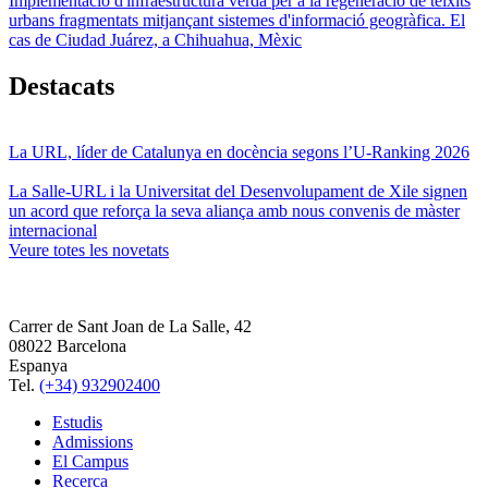
Implementació d'infraestructura verda per a la regeneració de teixits
urbans fragmentats mitjançant sistemes d'informació geogràfica. El
cas de Ciudad Juárez, a Chihuahua, Mèxic
Destacats
La URL, líder de Catalunya en docència segons l’U-Ranking 2026
La Salle-URL i la Universitat del Desenvolupament de Xile signen
un acord que reforça la seva aliança amb nous convenis de màster
internacional
Veure totes les novetats
Carrer de Sant Joan de La Salle, 42
08022 Barcelona
Espanya
Tel.
(+34) 932902400
Estudis
Admissions
El Campus
Recerca