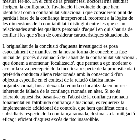
mesura fer-ho. En el curs de la present tesi doctoral s'ha estudiat
l'origen, la configuració, l'avaluació i l'evolució de què hem
identificat com a confiabilitat situacional i que considerem punt de
partida i base de la confiança interpersonal, recorrent a la lògica de
les dimensions de la confiabilitat i distingint entre les que estan
relacionades amb les qualitats personals d'aquell en qui s'hauria de
confiar i les que s'han de considerar característiques situacionals.
L'originalitat de la conclusió d'aquesta investigació es posa
especialment de manifest en la nostra forma de concebre la fase
inicial del procés d'avaluació de l'abast de la confiabilitat situacional,
que donem a anomenar 'focalització', que permet a ego moderar o
acotar la seva percepció de la incertesa respecte de la pronosticada i
preferida conducta aliena relacionada amb la consecució d'un
objectiu específic en el context de la relació diàdica intra-
organitzacional, fins a deixar-la reduïda o focalitzada en un risc
inherent de fallada de la confiança raonada en alter. Si no és
tolerable aquest risc basant-se en l'abast de la confiança raonada
fonamentat en l'atribuïda confiança situacional, es requereix la
implementació addicional de controls, que hem qualificat com a
subsidiaris respecte de la confiança raonada, destinats a la mitigació
eficaç i eficient d’aquest excés de risc inassolible.