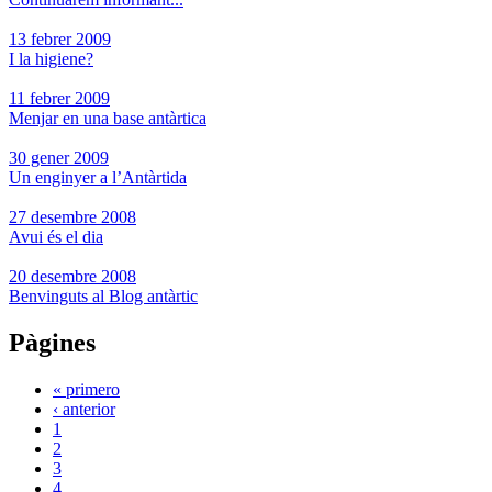
13 febrer 2009
I la higiene?
11 febrer 2009
Menjar en una base antàrtica
30 gener 2009
Un enginyer a l’Antàrtida
27 desembre 2008
Avui és el dia
20 desembre 2008
Benvinguts al Blog antàrtic
Pàgines
« primero
‹ anterior
1
2
3
4