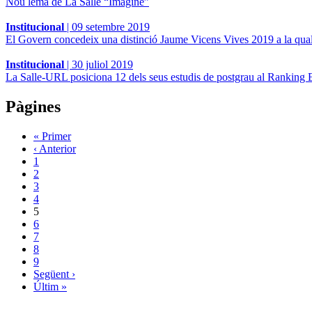
Nou lema de La Salle “Imagine”
Institucional
|
09 setembre 2019
El Govern concedeix una distinció Jaume Vicens Vives 2019 a la qual
Institucional
|
30 juliol 2019
La Salle-URL posiciona 12 dels seus estudis de postgrau al Rankin
Pàgines
« Primer
‹ Anterior
1
2
3
4
5
6
7
8
9
Següent ›
Últim »