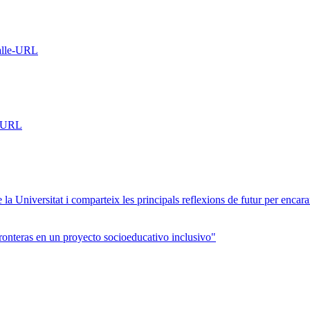
Salle-URL
e-URL
 la Universitat i comparteix les principals reflexions de futur per encara
ronteras en un proyecto socioeducativo inclusivo"