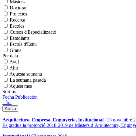
Màsters
Doctorat
Projectes
Recerca
Escoles
Cursos d'Especialització
Estudiants
Escola d'Estiu
Graus
Per data
Avui
Ahir
Aquesta setmana
La setmana pasada
Aquest mes
Sort by
Fecha Publicación
Títol
Arquitectura, Empresa, Enginyeria, Institucional
|
13 novembre 
Es gradua la promoció 2018-2019 de Màsters d’Arquitectura, Enginyer