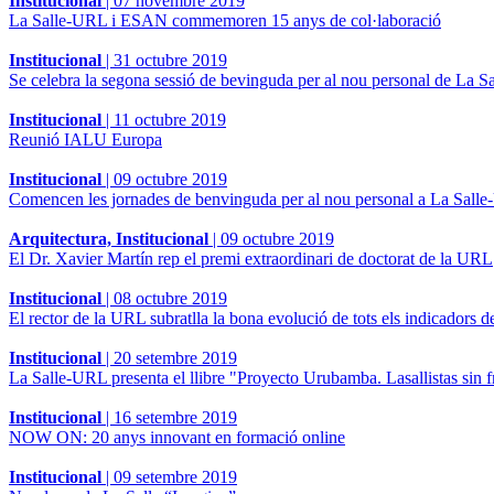
Institucional
|
07 novembre 2019
La Salle-URL i ESAN commemoren 15 anys de col·laboració
Institucional
|
31 octubre 2019
Se celebra la segona sessió de bevinguda per al nou personal de La 
Institucional
|
11 octubre 2019
Reunió IALU Europa
Institucional
|
09 octubre 2019
Comencen les jornades de benvinguda per al nou personal a La Sall
Arquitectura, Institucional
|
09 octubre 2019
El Dr. Xavier Martín rep el premi extraordinari de doctorat de la URL
Institucional
|
08 octubre 2019
El rector de la URL subratlla la bona evolució de tots els indicadors de
Institucional
|
20 setembre 2019
La Salle-URL presenta el llibre "Proyecto Urubamba. Lasallistas sin f
Institucional
|
16 setembre 2019
NOW ON: 20 anys innovant en formació online
Institucional
|
09 setembre 2019