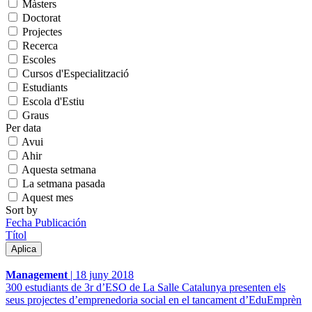
Màsters
Doctorat
Projectes
Recerca
Escoles
Cursos d'Especialització
Estudiants
Escola d'Estiu
Graus
Per data
Avui
Ahir
Aquesta setmana
La setmana pasada
Aquest mes
Sort by
Fecha Publicación
Títol
Management
|
18 juny 2018
300 estudiants de 3r d’ESO de La Salle Catalunya presenten els
seus projectes d’emprenedoria social en el tancament d’EduEmprèn