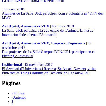
La Salle-URL col·labora amb Fem Talent
|
05 març 2018
Alumnes de La Salle-URL participen com a voluntaris al 4YFN del
MWC
Art Digital, Animació & VFX
|
06 febrer 2018
La Salle-URL participa a la 22a edició de l'Animac, la mostra
Internacional de cinema d'Animació
Art Digital, Animació & VFX, Empresa, Enginyeria
|
27
novembre 2017
Dos projectes de La Salle Campus BCN-URL participen en el
Pitching Audiovisual
Institucional
|
15 novembre 2017
El Secretari d’Universitats i Recerca, Sr. Arcadi Navarro, visita
l’Internet of Things Institute of Catalonia de La Salle-URL
Pàgines
« Primer
‹ Anterior
1
2