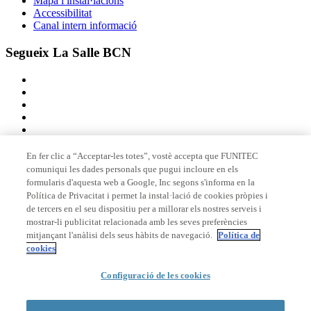
Mapa i instal·lacions
Accessibilitat
Canal intern informació
Segueix La Salle BCN
En fer clic a “Acceptar-les totes”, vostè accepta que FUNITEC
comuniqui les dades personals que pugui incloure en els
Membre de
formularis d'aquesta web a Google, Inc segons s'informa en la
Política de Privacitat i permet la instal·lació de cookies pròpies i
de tercers en el seu dispositiu per a millorar els nostres serveis i
mostrar-li publicitat relacionada amb les seves preferències
Acreditacions
mitjançant l'anàlisi dels seus hàbits de navegació.
Política de
cookies
Configuració de les cookies
© 2026 La Salle Campus Barcelona - URL |
Avís legal
|
Política de
privacitat
|
Política de cookies