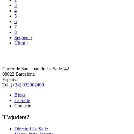
3
4
5
6
7
8
Següent ›
Últim »
Carrer de Sant Joan de La Salle, 42
08022 Barcelona
Espanya
Tel.
(+34) 932902400
Blogs
La Salle
Contacte
T’ajudem?
Directori La Salle