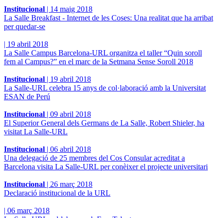
Institucional
|
14 maig 2018
La Salle Breakfast - Internet de les Coses: Una realitat que ha arribat
per quedar-se
|
19 abril 2018
La Salle Campus Barcelona-URL organitza el taller “Quin soroll
fem al Campus?” en el marc de la Setmana Sense Soroll 2018
Institucional
|
19 abril 2018
La Salle-URL celebra 15 anys de col·laboració amb la Universitat
ESAN de Perú
Institucional
|
09 abril 2018
El Superior General dels Germans de La Salle, Robert Shieler, ha
visitat La Salle-URL
Institucional
|
06 abril 2018
Una delegació de 25 membres del Cos Consular acreditat a
Barcelona visita La Salle-URL per conèixer el projecte universitari
Institucional
|
26 març 2018
Declaració institucional de la URL
|
06 març 2018