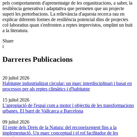
pels comportaments d'aprenentatge de les organitzacions, a saber, la
resiliència generativa i adaptativa que permeten que un projecte
superi les pertorbacions. La rellevància d'aquesta recerca rau en
explicar diferents formes de resiliència potencial dins de projectes
col·laboratius quan s'enfronten a reptes imprevistos, omplint un buit
a la literatura.
Share
i
Darreres Publicacions
20 juliol 2026
Habitatge industrialitzat circular: un marc interdisciplinari i basat en
processos per als reptes climàtics i d'habitatge
15 juliol 2026
L'apropiació de l'espai com a motor i objectiu de les transformacions
urbanes. El barri de Vallcarca a Barcelona
09 juliol 2026
El repte dels Drets de la Natura: del reconeixement fins a la
implementació. Un marc conceptual i el rol facilitador de les