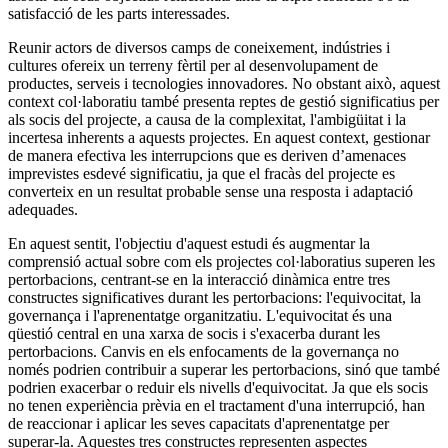
satisfacció de les parts interessades.
Reunir actors de diversos camps de coneixement, indústries i
cultures ofereix un terreny fèrtil per al desenvolupament de
productes, serveis i tecnologies innovadores. No obstant això, aquest
context col·laboratiu també presenta reptes de gestió significatius per
als socis del projecte, a causa de la complexitat, l'ambigüitat i la
incertesa inherents a aquests projectes. En aquest context, gestionar
de manera efectiva les interrupcions que es deriven d’amenaces
imprevistes esdevé significatiu, ja que el fracàs del projecte es
converteix en un resultat probable sense una resposta i adaptació
adequades.
En aquest sentit, l'objectiu d'aquest estudi és augmentar la
comprensió actual sobre com els projectes col·laboratius superen les
pertorbacions, centrant-se en la interacció dinàmica entre tres
constructes significatives durant les pertorbacions: l'equivocitat, la
governança i l'aprenentatge organitzatiu. L'equivocitat és una
qüestió central en una xarxa de socis i s'exacerba durant les
pertorbacions. Canvis en els enfocaments de la governança no
només podrien contribuir a superar les pertorbacions, sinó que també
podrien exacerbar o reduir els nivells d'equivocitat. Ja que els socis
no tenen experiència prèvia en el tractament d'una interrupció, han
de reaccionar i aplicar les seves capacitats d'aprenentatge per
superar-la. Aquestes tres constructes representen aspectes