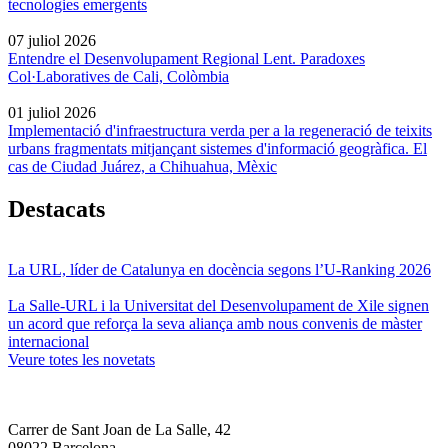
tecnologies emergents
07 juliol 2026
Entendre el Desenvolupament Regional Lent. Paradoxes
Col·Laboratives de Cali, Colòmbia
01 juliol 2026
Implementació d'infraestructura verda per a la regeneració de teixits
urbans fragmentats mitjançant sistemes d'informació geogràfica. El
cas de Ciudad Juárez, a Chihuahua, Mèxic
Destacats
La URL, líder de Catalunya en docència segons l’U-Ranking 2026
La Salle-URL i la Universitat del Desenvolupament de Xile signen
un acord que reforça la seva aliança amb nous convenis de màster
internacional
Veure totes les novetats
Carrer de Sant Joan de La Salle, 42
08022 Barcelona