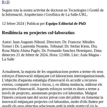
R+D
Seguiu tota la nostra activitat de doctorat en Tecnologies i Gestió de
la Informació, Arquitectura i Geofísica de La Salle-URL.
12 febrer 2024
| Publicat per
Equipo Editorial de PhD
Resiliència en projectes col·laboratius
Autor: Juan Augusto Nihoul. Directors: Dr. Francesc Miralles
Torner i Dr. Laurentiu Neamtu. Tribunal: Dr. Stefan Klein, Dra.
Rosa Maria Alsina Pagès, Dr. Fernando Sanchez Henriquez. Data:
dimecres 21 de febrer de 2024, Hora: 12:00h. Lloc: Aula Magna -
La Salle
Actualment, la majoria de les organitzacions porten a terme els seus
esforços d'innovació mitjançant col·laboracions interorganizacionals.
L'objectiu d'aquesta estratègia d'innovació és accedir a recursos
externs, compartir costos i riscos, i, en última instància, millorar els
processos d'innovació. Aquests esforços sovint es duen a terme a
través de projectes, anomenats projectes col·laboratius. Malgrat
l'interès creixent tant del sector privat com del públic en fomentar la
innovació mitjançant projectes col·laboratius, molts d'ells lluiten per
assolir els seus objectius relacionats amb la triple restricció i/o la