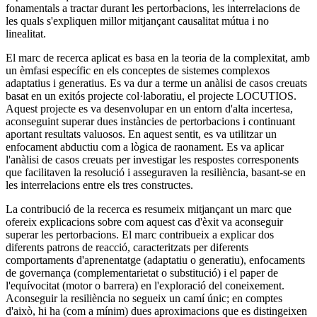
fonamentals a tractar durant les pertorbacions, les interrelacions de
les quals s'expliquen millor mitjançant causalitat mútua i no
linealitat.
El marc de recerca aplicat es basa en la teoria de la complexitat, amb
un èmfasi específic en els conceptes de sistemes complexos
adaptatius i generatius. Es va dur a terme un anàlisi de casos creuats
basat en un exitós projecte col·laboratiu, el projecte LOCUTIOS.
Aquest projecte es va desenvolupar en un entorn d'alta incertesa,
aconseguint superar dues instàncies de pertorbacions i continuant
aportant resultats valuosos. En aquest sentit, es va utilitzar un
enfocament abductiu com a lògica de raonament. Es va aplicar
l'anàlisi de casos creuats per investigar les respostes corresponents
que facilitaven la resolució i asseguraven la resiliència, basant-se en
les interrelacions entre els tres constructes.
La contribució de la recerca es resumeix mitjançant un marc que
ofereix explicacions sobre com aquest cas d'èxit va aconseguir
superar les pertorbacions. El marc contribueix a explicar dos
diferents patrons de reacció, caracteritzats per diferents
comportaments d'aprenentatge (adaptatiu o generatiu), enfocaments
de governança (complementarietat o substitució) i el paper de
l'equívocitat (motor o barrera) en l'exploració del coneixement.
Aconseguir la resiliència no segueix un camí únic; en comptes
d'això, hi ha (com a mínim) dues aproximacions que es distingeixen