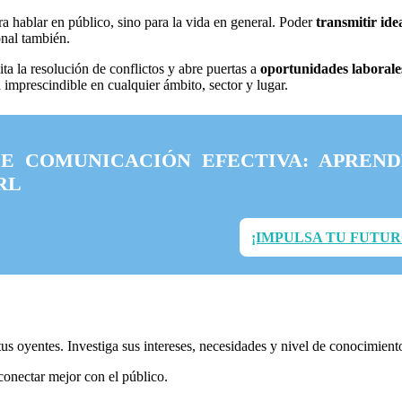
a hablar en público, sino para la vida en general. Poder
transmitir id
sonal también.
ita la resolución de conflictos y abre puertas a
oportunidades laborale
 imprescindible en cualquier ámbito, sector y lugar.
E COMUNICACIÓN EFECTIVA: APREND
RL
¡IMPULSA TU FUTUR
 tus oyentes. Investiga sus intereses, necesidades y nivel de conocimie
conectar mejor con el público.