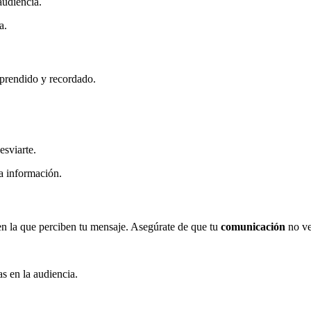
audiencia.
a.
mprendido y recordado.
esviarte.
la información.
en la que perciben tu mensaje. Asegúrate de que tu
comunicación
no ve
s en la audiencia.