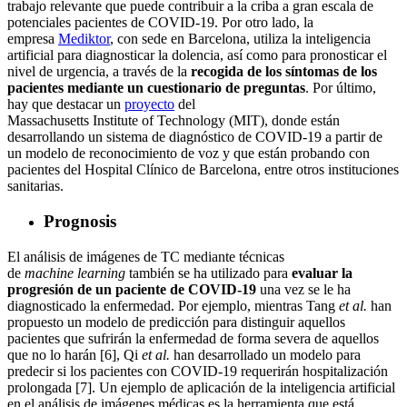
trabajo relevante que puede contribuir a la criba a gran escala de
potenciales pacientes de COVID-19. Por otro lado, la
empresa
Mediktor
, con sede en Barcelona, utiliza la inteligencia
artificial para diagnosticar la dolencia, así como para pronosticar el
nivel de urgencia, a través de la
recogida de los síntomas de los
pacientes mediante un cuestionario de preguntas
. Por último,
hay que destacar un
proyecto
del
Massachusetts Institute of Technology (MIT), donde están
desarrollando un sistema de diagnóstico de COVID-19 a partir de
un modelo de reconocimiento de voz y que están probando con
pacientes del Hospital Clínico de Barcelona, entre otros instituciones
sanitarias.
Prognosis
El análisis de imágenes de TC mediante técnicas
de
machine learning
también se ha utilizado para
evaluar la
progresión de un paciente de COVID-19
una vez se le ha
diagnosticado la enfermedad. Por ejemplo, mientras Tang
et al.
han
propuesto un modelo de predicción para distinguir aquellos
pacientes que sufrirán la enfermedad de forma severa de aquellos
que no lo harán [6], Qi
et al.
han desarrollado un modelo para
predecir si los pacientes con COVID-19 requerirán hospitalización
prolongada [7]. Un ejemplo de aplicación de la inteligencia artificial
en el análisis de imágenes médicas es la herramienta que está