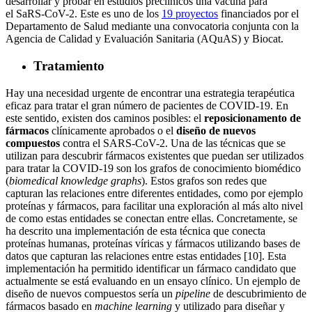
desarrollar y probar en estudios preclínicos una vacuna para
el SaRS-CoV-2. Este es uno de los
19 proyectos
financiados por el
Departamento de Salud mediante una convocatoria conjunta con la
Agencia de Calidad y Evaluación Sanitaria (AQuAS) y Biocat.
Tratamiento
Hay una necesidad urgente de encontrar una estrategia terapéutica
eficaz para tratar el gran número de pacientes de COVID-19. En
este sentido, existen dos caminos posibles: el
reposicionamento de
fármacos
clínicamente aprobados o el
diseño de nuevos
compuestos
contra el SARS-CoV-2. Una de las técnicas que se
utilizan para descubrir fármacos existentes que puedan ser utilizados
para tratar la COVID-19 son los grafos de conocimiento biomédico
(
biomedical knowledge graphs
). Estos grafos son redes que
capturan las relaciones entre diferentes entidades, como por ejemplo
proteínas y fármacos, para facilitar una exploración al más alto nivel
de como estas entidades se conectan entre ellas. Concretamente, se
ha descrito una implementación de esta técnica que conecta
proteínas humanas, proteínas víricas y fármacos utilizando bases de
datos que capturan las relaciones entre estas entidades [10]. Esta
implementación ha permitido identificar un fármaco candidato que
actualmente se está evaluando en un ensayo clínico. Un ejemplo de
diseño de nuevos compuestos sería un
pipeline
de descubrimiento de
fármacos basado en
machine learning
y utilizado para diseñar y