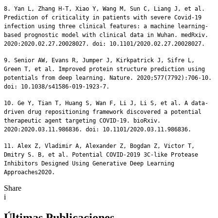
8. Yan L, Zhang H-T, Xiao Y, Wang M, Sun C, Liang J, et al.
Prediction of criticality in patients with severe Covid-19
infection using three clinical features: a machine learning-
based prognostic model with clinical data in Wuhan. medRxiv.
2020:2020.02.27.20028027. doi: 10.1101/2020.02.27.20028027.
9. Senior AW, Evans R, Jumper J, Kirkpatrick J, Sifre L,
Green T, et al. Improved protein structure prediction using
potentials from deep learning. Nature. 2020;577(7792):706-10.
doi: 10.1038/s41586-019-1923-7.
10. Ge Y, Tian T, Huang S, Wan F, Li J, Li S, et al. A data-
driven drug repositioning framework discovered a potential
therapeutic agent targeting COVID-19. bioRxiv.
2020:2020.03.11.986836. doi: 10.1101/2020.03.11.986836.
11. Alex Z, Vladimir A, Alexander Z, Bogdan Z, Victor T,
Dmitry S. B, et al. Potential COVID-2019 3C-like Protease
Inhibitors Designed Using Generative Deep Learning
Approaches2020.
Share
i
Últimas Publicaciones