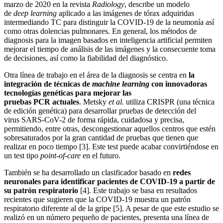
marzo de 2020 en la revista
Radiology
, describe un modelo
de
deep learning
aplicado a las imágenes de tórax adquiridas
intermediando TC para distinguir la COVID-19 de la neumonía así
como otras dolencias pulmonares. En general, los métodos de
diagnosis para la imagen basados en inteligencia artificial permiten
mejorar el tiempo de análisis de las imágenes y la consecuente toma
de decisiones, así como la fiabilidad del diagnóstico.
Otra línea de trabajo en el área de la diagnosis se centra en
la
integración de técnicas de
machine learning
con innovadoras
tecnologías genéticas para mejorar las
pruebas PCR actuales
. Metsky
et al.
utiliza CRISPR (una técnica
de edición genética) para desarrollar pruebas de detección del
virus SARS-CoV-2 de forma rápida, cuidadosa y precisa,
permitiendo, entre otras, descongestionar aquellos centros que estén
sobresaturados por la gran cantidad de pruebas que tienen que
realizar en poco tiempo [3]. Este test puede acabar convirtiéndose en
un test tipo
point-of-care
en el futuro.
También se ha desarrollado un clasificador basado en
redes
neuronales para identificar pacientes de COVID-19 a partir de
su patrón respiratorio
[4]. Este trabajo se basa en resultados
recientes que sugieren que la COVID-19 muestra un patrón
respiratorio diferente al de la gripe [5]. A pesar de que este estudio se
realizó en un número pequeño de pacientes, presenta una línea de