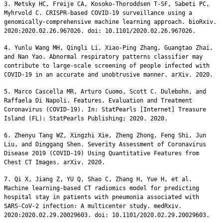
3. Metsky HC, Freije CA, Kosoko-Thoroddsen T-SF, Sabeti PC,
Myhrvold C. CRISPR-based COVID-19 surveillance using a
genomically-comprehensive machine learning approach. bioRxiv.
2020:2020.02.26.967026. doi: 10.1101/2020.02.26.967026.
4. Yunlu Wang MH, Qingli Li, Xiao-Ping Zhang, Guangtao Zhai,
and Nan Yao. Abnormal respiratory patterns classifier may
contribute to large-scale screening of people infected with
COVID-19 in an accurate and unobtrusive manner. arXiv. 2020.
5. Marco Cascella MR, Arturo Cuomo, Scott C. Dulebohn, and
Raffaela Di Napoli. Features, Evaluation and Treatment
Coronavirus (COVID-19). In: StatPearls [Internet] Treasure
Island (FL): StatPearls Publishing; 2020. 2020.
6. Zhenyu Tang WZ, Xingzhi Xie, Zheng Zhong, Feng Shi, Jun
Liu, and Dinggang Shen. Severity Assessment of Coronavirus
Disease 2019 (COVID-19) Using Quantitative Features from
Chest CT Images. arXiv. 2020.
7. Qi X, Jiang Z, YU Q, Shao C, Zhang H, Yue H, et al.
Machine learning-based CT radiomics model for predicting
hospital stay in patients with pneumonia associated with
SARS-CoV-2 infection: A multicenter study. medRxiv.
2020:2020.02.29.20029603. doi: 10.1101/2020.02.29.20029603.