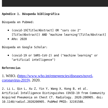
Apéndice 1. Búsqueda bibliográfica
Búsqueda en Pubmed:
(covid-19[Title/Abstract] OR "sars cov 2"
[Title/Abstract]) AND "machine learning"[Title/Abstract]
Año: 2020
Búsqueda en Google Scholar:
(covid-19 or SARS-CoV-2) and ("machine learning" or
"artificial intelligence")
Referencias
1. WHO. (
https://www.who.int/emergencies/diseases/novel-
coronavirus-2019)
. 2020.
2. Li L, Qin L, Xu Z, Yin Y, Wang X, Kong B, et al.
Artificial Intelligence Distinguishes COVID-19 from Community
Acquired Pneumonia on Chest CT. Radiology. 2020:200905. doi:
10.1148/radiol.2020200905. PubMed PMID: 32191588.