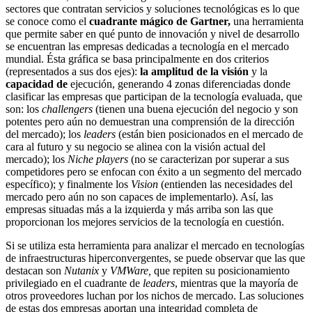
sectores que contratan servicios y soluciones tecnológicas es lo que
se conoce como el
cuadrante mágico de Gartner,
una herramienta
que permite saber en qué punto de innovación y nivel de desarrollo
se encuentran las empresas dedicadas a tecnología en el mercado
mundial. Ésta gráfica se basa principalmente en dos criterios
(representados a sus dos ejes):
la amplitud de la visión
y la
capacidad de
ejecución, generando 4 zonas diferenciadas donde
clasificar las empresas que participan de la tecnología evaluada, que
son: los
challengers
(tienen una buena ejecución del negocio y son
potentes pero aún no demuestran una comprensión de la dirección
del mercado); los
leaders
(están bien posicionados en el mercado de
cara al futuro y su negocio se alinea con la visión actual del
mercado); los
Niche players
(no se caracterizan por superar a sus
competidores pero se enfocan con éxito a un segmento del mercado
específico); y finalmente los
Vision
(entienden las necesidades del
mercado pero aún no son capaces de implementarlo). Así, las
empresas situadas más a la izquierda y más arriba son las que
proporcionan los mejores servicios de la tecnología en cuestión.
Si se utiliza esta herramienta para analizar el mercado en tecnologías
de infraestructuras hiperconvergentes, se puede observar que las que
destacan son
Nutanix
y
VMWare,
que repiten su posicionamiento
privilegiado en el cuadrante de
leaders
, mientras que la mayoría de
otros proveedores luchan por los nichos de mercado. Las soluciones
de estas dos empresas aportan una integridad completa de