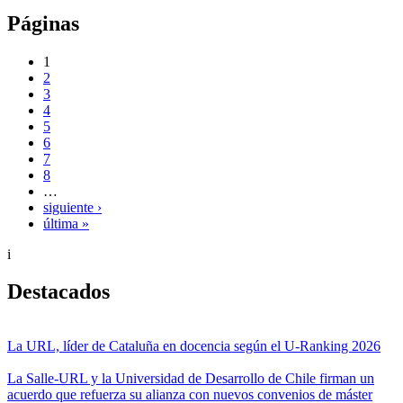
Páginas
1
2
3
4
5
6
7
8
…
siguiente ›
última »
i
Destacados
La URL, líder de Cataluña en docencia según el U-Ranking 2026
La Salle-URL y la Universidad de Desarrollo de Chile firman un
acuerdo que refuerza su alianza con nuevos convenios de máster