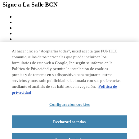
Sigue a La Salle BCN
Al hacer clic en “Aceptarlas todas”, usted acepta que FUNITEC
comunique los datos personales que pueda incluir en los
Miembro de
formularios de esta web a Google, Inc según se informa en la
Política de Privacidad y permite la instalación de cookies
propias y de terceros en su dispositivo para mejorar nuestros
servicios y mostrarle publicidad relacionada con sus preferencias
Acreditaciones
mediante el análisis de sus hábitos de navegación.
Política de
privacidad
Configuración cookies
© 2026 La Salle Campus Barcelona - URL |
Aviso legal
|
Política de
privacidad
|
Política de cookies
Rechazarlas todas
Formulario de búsqueda