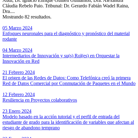
Audí, Dr. Ignacio Enrique Guillén Guillamón, Dra. Alexandra
Cláudia Rebelo Paio. Tribunal: Dr. Gerardo Fabián Wadel Raina,
Dra....
Mostrando 82 resultados.
05 Marzo 2024
Enfoques neuronales para el diagnóstico y pronóstico del material
rodante
04 Marzo 2024
Intermediarios de Innovación y su(s) Rol(es) en Orquestar la
Innovación en Red
21 Febrero 2024
El origen de las Redes de Datos: Como Telefónica creó la primera
Red de Datos Comercial por Conmutación de Paquetes en el Mundo
12 Febrero 2024
Resiliencia en Proyectos colaborativos
23 Enero 2024
Modelo basado en la acción tutorial y el perfil de entrada del
estudiante de grado para la identificación de variables que afectan al
riesgo de abandono temprano